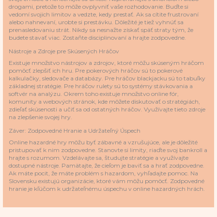
drogami, pretože to môže ovplyvniť vaše rozhodovanie. Buďte si
vedomí svojich limitov a vedzte, kedy prestať. Ak sa cítite frustrovaní
alebo nahnevaní, urobte si prestávku. Dôležité je tiež vyhnúť sa
prenasledovaniu strát. Nikdy sa nesnažte získať späť straty tým, že
budete stavať viac. Zostaňte disciplinovaní a hrajte zodpovedne.
Nástroje a Zdroje pre Skúsených Hráčov
Existuje množstvo nástrojov a zdrojov, ktoré môžu skúseným hráčom
pomôcť zlepšiť ich hru. Pre pokerových hráčov sú to pokerové
kalkulačky, sledovače a databázy. Pre hráčov blackjacku sú to tabuľky
základnej stratégie. Pre hráčov rulety sú to systémy stávkovania a
softvér na analýzu. Okrem toho existuje množstvo online fór,
komunity a webových stránok, kde môžete diskutovať o stratégiách,
zdieľať skúsenosti a učiť sa od ostatných hráčov. Využívajte tieto zdroje
na zlepšenie svojej hry.
Záver: Zodpovedné Hranie a Udržateľný Úspech
Online hazardné hry môžu byť zábavné a vzrušujúce, ale je dôležité
pristupovať k nim zodpovedne. Stanovte si limity, riaďte svoj bankroll a
hrajte s rozumom. Vzdelávajte sa, študujte stratégie a využívajte
dostupné nástroje. Pamätajte, že cieľom je baviť sa a hrať zodpovedne.
Ak máte pocit, že máte problém s hazardom, vyhľadajte pomoc. Na
Slovensku existujú organizácie, ktoré vám môžu pomôcť. Zodpovedné
hranie je kľúčom k udržateľnému úspechu v online hazardných hrách.