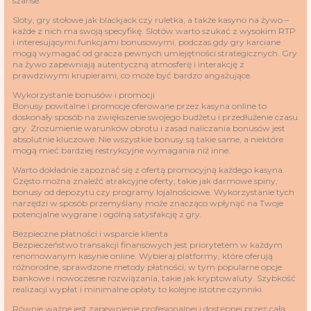
szanse.
Sloty, gry stołowe jak blackjack czy ruletka, a także kasyno na żywo –
każde z nich ma swoją specyfikę. Slotów warto szukać z wysokim RTP
i interesującymi funkcjami bonusowymi, podczas gdy gry karciane
mogą wymagać od gracza pewnych umiejętności strategicznych. Gry
na żywo zapewniają autentyczną atmosferę i interakcję z
prawdziwymi krupierami, co może być bardzo angażujące.
Wykorzystanie bonusów i promocji
Bonusy powitalne i promocje oferowane przez kasyna online to
doskonały sposób na zwiększenie swojego budżetu i przedłużenie czasu
gry. Zrozumienie warunków obrotu i zasad naliczania bonusów jest
absolutnie kluczowe. Nie wszystkie bonusy są takie same, a niektóre
mogą mieć bardziej restrykcyjne wymagania niż inne.
Warto dokładnie zapoznać się z ofertą promocyjną każdego kasyna.
Często można znaleźć atrakcyjne oferty, takie jak darmowe spiny,
bonusy od depozytu czy programy lojalnościowe. Wykorzystanie tych
narzędzi w sposób przemyślany może znacząco wpłynąć na Twoje
potencjalne wygrane i ogólną satysfakcję z gry.
Bezpieczne płatności i wsparcie klienta
Bezpieczeństwo transakcji finansowych jest priorytetem w każdym
renomowanym kasynie online. Wybieraj platformy, które oferują
różnorodne, sprawdzone metody płatności, w tym popularne opcje
bankowe i nowoczesne rozwiązania, takie jak kryptowaluty. Szybkość
realizacji wypłat i minimalne opłaty to kolejne istotne czynniki.
Równie ważne jest zapewnienie profesjonalnej i dostępnej przez całą