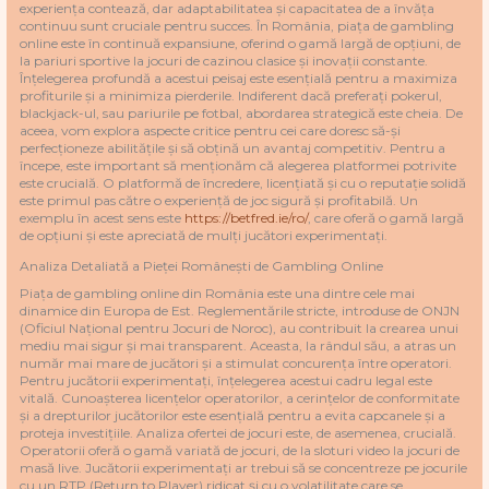
experiența contează, dar adaptabilitatea și capacitatea de a învăța
continuu sunt cruciale pentru succes. În România, piața de gambling
online este în continuă expansiune, oferind o gamă largă de opțiuni, de
la pariuri sportive la jocuri de cazinou clasice și inovații constante.
Înțelegerea profundă a acestui peisaj este esențială pentru a maximiza
profiturile și a minimiza pierderile. Indiferent dacă preferați pokerul,
blackjack-ul, sau pariurile pe fotbal, abordarea strategică este cheia. De
aceea, vom explora aspecte critice pentru cei care doresc să-și
perfecționeze abilitățile și să obțină un avantaj competitiv. Pentru a
începe, este important să menționăm că alegerea platformei potrivite
este crucială. O platformă de încredere, licențiată și cu o reputație solidă
este primul pas către o experiență de joc sigură și profitabilă. Un
exemplu în acest sens este
https://betfred.ie/ro/
, care oferă o gamă largă
de opțiuni și este apreciată de mulți jucători experimentați.
Analiza Detaliată a Pieței Românești de Gambling Online
Piața de gambling online din România este una dintre cele mai
dinamice din Europa de Est. Reglementările stricte, introduse de ONJN
(Oficiul Național pentru Jocuri de Noroc), au contribuit la crearea unui
mediu mai sigur și mai transparent. Aceasta, la rândul său, a atras un
număr mai mare de jucători și a stimulat concurența între operatori.
Pentru jucătorii experimentați, înțelegerea acestui cadru legal este
vitală. Cunoașterea licențelor operatorilor, a cerințelor de conformitate
și a drepturilor jucătorilor este esențială pentru a evita capcanele și a
proteja investițiile. Analiza ofertei de jocuri este, de asemenea, crucială.
Operatorii oferă o gamă variată de jocuri, de la sloturi video la jocuri de
masă live. Jucătorii experimentați ar trebui să se concentreze pe jocurile
cu un RTP (Return to Player) ridicat și cu o volatilitate care se