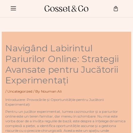
Skip
to
Cart
content
Navigând Labirintul
Pariurilor Online: Strategii
Avansate pentru Jucătorii
Experimentați
/
Uncategorized
/ By
Nouman Ali
Introducere: Provocările și Oportunitățile pentru Jucătorii
Experimentați
Pentru un jucător experimentat, lumea cazinourilor și a pariurilor
online este un teren familiar, dar mereu în schimbare. Nu mai este
vorba doar de a învăța regulile de bază; este despre a înțelege dinamica
complexă a pieței, a identifica oportunitățile ascunse și a gestiona
riscurile cu o precizie chirurgicală. Acesta este un spațiu unde