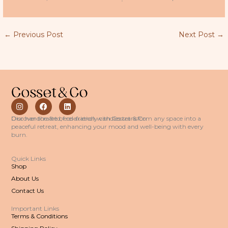
←
Previous Post
Next Post
→
I
F
L
n
a
i
s
c
n
Discover the art of relaxation with Cosset & Co.
Our handcrafted, eco-friendly candles transform any space into a
t
e
k
peaceful retreat, enhancing your mood and well-being with every
a
b
e
burn.
g
o
d
r
o
i
a
k
n
Quick Links
m
Shop
About Us
Contact Us
Important Links
Terms & Conditions