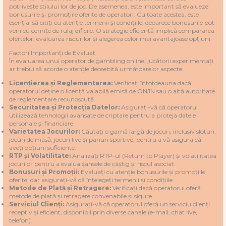
potrivește stilului lor de joc. De asemenea, este important să evalueze
bonusurile și promoțiile oferite de operatori. Cu toate acestea, este
esențial să citiți cu atenție termenii și condițiile, deoarece bonusurile pot
veni cu cerințe de rulaj dificile. O strategie eficientă implică compararea
ofertelor, evaluarea riscurilor și alegerea celor mai avantajoase opțiuni.
Factori Importanți de Evaluat
În evaluarea unui operator de gambling online, jucătorii experimentați
ar trebui să acorde o atenție deosebită următoarelor aspecte:
Licențierea și Reglementarea:
Verificați întotdeauna dacă
operatorul deține o licență valabilă emisă de ONJN sau o altă autoritate
de reglementare recunoscută.
Securitatea și Protecția Datelor:
Asigurați-vă că operatorul
utilizează tehnologii avansate de criptare pentru a proteja datele
personale și financiare.
Varietatea Jocurilor:
Căutați o gamă largă de jocuri, inclusiv sloturi,
jocuri de masă, jocuri live și pariuri sportive, pentru a vă asigura că
aveți opțiuni suficiente.
RTP și Volatilitate:
Analizați RTP-ul (Return to Player) și volatilitatea
jocurilor pentru a evalua șansele de câștig și riscul asociat.
Bonusuri și Promoții:
Evaluați cu atenție bonusurile și promoțiile
oferite, dar asigurați-vă că înțelegeți termenii și condițiile.
Metode de Plată și Retragere:
Verificați dacă operatorul oferă
metode de plată și retragere convenabile și sigure.
Serviciul Clienți:
Asigurați-vă că operatorul oferă un serviciu clienți
receptiv și eficient, disponibil prin diverse canale (e-mail, chat live,
telefon).