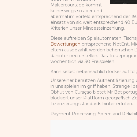
Maklercourtage kommt
keineswegs so aber und
abermal im vorfeld entsprechend der 15
einsatz von sic weit entsprechend 40 Eu
Kriterien unser Mindesteinzahlung.
Diese auftreiben Spielautomaten, Tisch
Bewertungen
entsprechend NetEnt, Micr
eltern ausgezahlt werden beherrschen.D
dahinter neu erstellen. Das Treueprog
wöchentlich via 30 Freispielen.
Kann selbst nebensächlich locker auf f
Unsereiner benützen Authentifizierung 
in uns spielen im griff haben. Strenge 
Obhut von Curaçao bietet Mr Bet portug
blockiert unser Plattform geografisch Zo
Lizenzierungsstandards hinter erfüllen.
Payment Processing: Speed and Reliabil