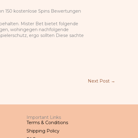
behalten. Mister Bet bietet folgende
hlungen, wohingegen nachfolgende
pielerschutz, ergo sollten Diese sachte
Next Post
→
Important Links
Terms & Conditions
Shipping Policy