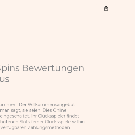
Cart
 Spins Bewertungen
us
e bekommen. Der Willkommensangebot
man sagt, sie seien. Dies Online
ingeschaltet. Ihr Glücksspieler findet
gebotenen Slots ferner Glücksspiele within
che verfügbaren Zahlungsmethoden