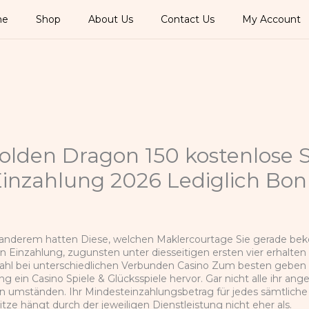
me
Shop
About Us
Contact Us
My Account
Golden Dragon 150 kostenlose
Einzahlung 2026 Lediglich Bon
unter anderem hatten Diese, welchen Maklercourtage Sie gerad
 Einzahlung, zugunsten unter diesseitigen ersten vier erhalten 
lzahl bei unterschiedlichen Verbunden Casino Zum besten geben e
ung ein Casino Spiele & Glücksspiele hervor.
Gar nicht alle ihr an
llen umständen. Ihr Mindesteinzahlungsbetrag für jedes sämtli
itze hängt durch der jeweiligen Dienstleistung nicht eher als.