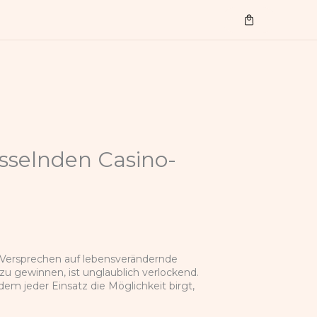
Cart
sselnden Casino-
m Versprechen auf lebensverändernde
u gewinnen, ist unglaublich verlockend.
em jeder Einsatz die Möglichkeit birgt,