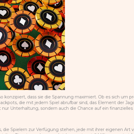
 so konzipiert, dass sie die Spannung maximiert. Ob es sich um p
ackpots, die mit jedem Spiel abrufbar sind, das Element der J
t nur Unterhaltung, sondern auch die Chance auf ein finanzielles
 die Spielern zur Verfügung stehen, jede mit ihrer eigenen Art 