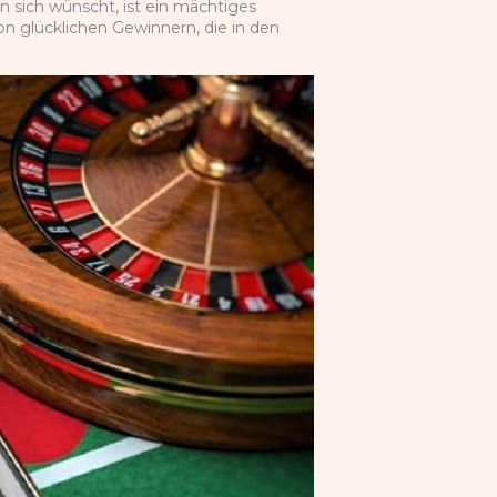
an sich wünscht, ist ein mächtiges
n glücklichen Gewinnern, die in den