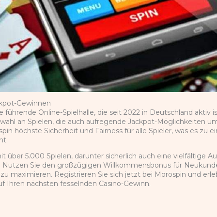
ackpot-Gewinnen
ne führende Online-Spielhalle, die seit 2022 in Deutschland akti
wahl an Spielen, die auch aufregende Jackpot-Möglichkeiten umf
n höchste Sicherheit und Fairness für alle Spieler, was es zu e
ht.
 über 5.000 Spielen, darunter sicherlich auch eine vielfältige Au
 Nutzen Sie den großzügigen Willkommensbonus für Neukunden
u maximieren. Registrieren Sie sich jetzt bei Morospin und erl
f Ihren nächsten fesselnden Casino-Gewinn.