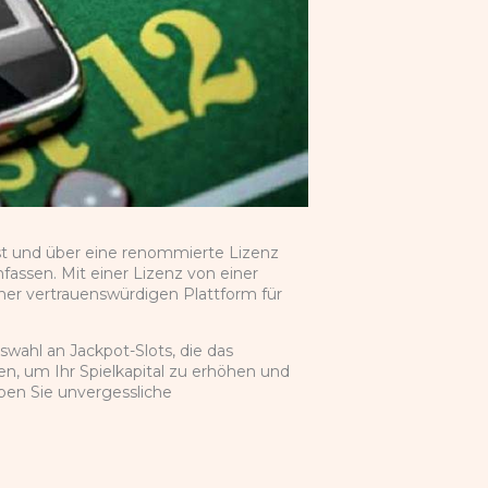
v ist und über eine renommierte Lizenz
assen. Mit einer Lizenz von einer
iner vertrauenswürdigen Plattform für
swahl an Jackpot-Slots, die das
, um Ihr Spielkapital zu erhöhen und
eben Sie unvergessliche