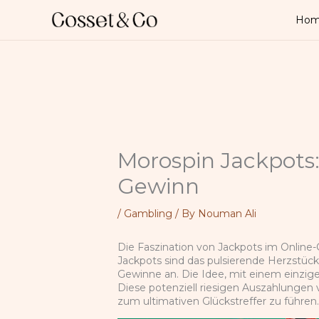
Skip
to
Ho
content
Morospin Jackpots
Gewinn
/
Gambling
/ By
Nouman Ali
Die Faszination von Jackpots im Online-
Jackpots sind das pulsierende Herzstück
Gewinne an. Die Idee, mit einem einzig
Diese potenziell riesigen Auszahlungen 
zum ultimativen Glückstreffer zu führen