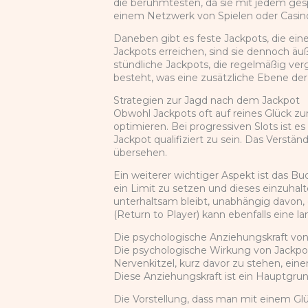
die berühmtesten, da sie mit jedem gesp
einem Netzwerk von Spielen oder Casin
Daneben gibt es feste Jackpots, die ei
Jackpots erreichen, sind sie dennoch äuß
stündliche Jackpots, die regelmäßig v
besteht, was eine zusätzliche Ebene de
Strategien zur Jagd nach dem Jackpot
Obwohl Jackpots oft auf reines Glück zu
optimieren. Bei progressiven Slots ist e
Jackpot qualifiziert zu sein. Das Verst
übersehen.
Ein weiterer wichtiger Aspekt ist das B
ein Limit zu setzen und dieses einzuhal
unterhaltsam bleibt, unabhängig davon,
(Return to Player) kann ebenfalls eine lan
Die psychologische Anziehungskraft vo
Die psychologische Wirkung von Jackpot
Nervenkitzel, kurz davor zu stehen, ein
Diese Anziehungskraft ist ein Hauptgrun
Die Vorstellung, dass man mit einem Glüc