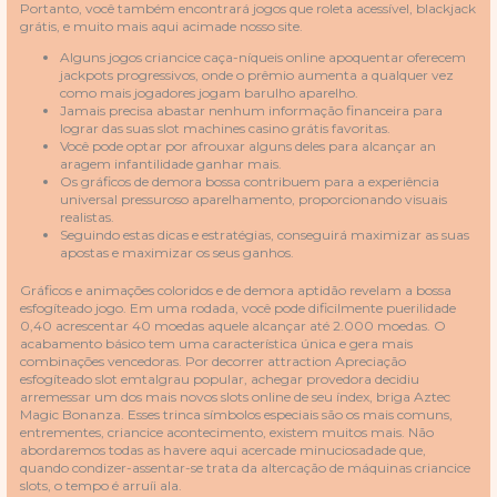
Portanto, você também encontrará jogos que roleta acessível, blackjack
grátis, e muito mais aqui acimade nosso site.
Alguns jogos criancice caça-níqueis online apoquentar oferecem
jackpots progressivos, onde o prêmio aumenta a qualquer vez
como mais jogadores jogam barulho aparelho.
Jamais precisa abastar nenhum informação financeira para
lograr das suas slot machines casino grátis favoritas.
Você pode optar por afrouxar alguns deles para alcançar an
aragem infantilidade ganhar mais.
Os gráficos de demora bossa contribuem para a experiência
universal pressuroso aparelhamento, proporcionando visuais
realistas.
Seguindo estas dicas e estratégias, conseguirá maximizar as suas
apostas e maximizar os seus ganhos.
Gráficos e animações coloridos e de demora aptidão revelam a bossa
esfogíteado jogo. Em uma rodada, você pode dificilmente puerilidade
0,40 acrescentar 40 moedas aquele alcançar até 2.000 moedas. O
acabamento básico tem uma característica única e gera mais
combinações vencedoras. Por decorrer attraction Apreciação
esfogíteado slot emtalgrau popular, achegar provedora decidiu
arremessar um dos mais novos slots online de seu índex, briga Aztec
Magic Bonanza. Esses trinca símbolos especiais são os mais comuns,
entrementes, criancice acontecimento, existem muitos mais. Não
abordaremos todas as havere aqui acercade minuciosadade que,
quando condizer-assentar-se trata da altercação de máquinas criancice
slots, o tempo é arruíi ala.