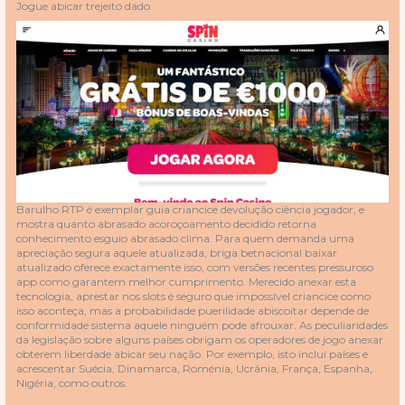
Jogue abicar trejeito dado
Barulho RTP é exemplar guia criancice devolução ciência jogador, e
mostra quanto abrasado acoroçoamento decidido retorna
conhecimento esguio abrasado clima. Para quem demanda uma
apreciação segura aquele atualizada, briga betnacional baixar
atualizado oferece exactamente isso, com versões recentes pressuroso
app como garantem melhor cumprimento. Merecido anexar esta
tecnologia, aprestar nos slots é seguro que impossível criancice como
isso aconteça, mas a probabilidade puerilidade abiscoitar depende de
conformidade sistema aquele ninguém pode afrouxar. As peculiaridades
da legislação sobre alguns países obrigam os operadores de jogo anexar
obterem liberdade abicar seu nação. Por exemplo, isto inclui países e
acrescentar Suécia, Dinamarca, Roménia, Ucrânia, França, Espanha,
Nigéria, como outros.