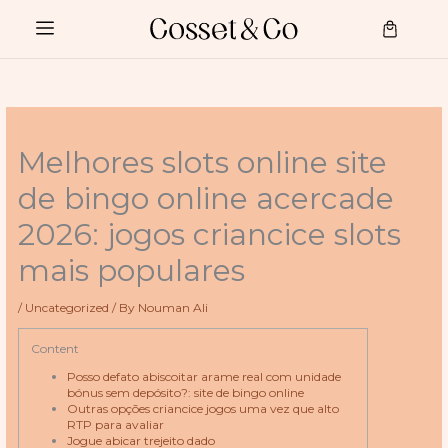
Skip
to
Cart
content
Melhores slots online site
de bingo online acercade
2026: jogos criancice slots
mais populares
/
Uncategorized
/ By
Nouman Ali
Content
Posso defato abiscoitar arame real com unidade
bónus sem depósito?: site de bingo online
Outras opções criancice jogos uma vez que alto
RTP para avaliar
Jogue abicar trejeito dado