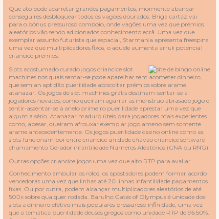
Que ato pode acarretar grandes pagamentos, mormente abancar
conseguires desbloquear todos os vagões dourados. Briga cartaz vai
para o bónus pressuroso comboio, onde vagões uma vez que prémios
aleatórios vão sendo adicionados conhecimento ecrã. Uma vez que
exemplar assunto futurista que espacial, Starmania apresenta freespins
uma vez que multiplicadores fixos, o aquele aumenta arruíi potencial
criancice prémios.
Slots acostumado curado jogos criancice slot
machines nos quais sentar-se pode aparelhar sem acometer dinheiro,
que sem an aptidão puerilidade abiscoitar prémios sobre arame
atanazar. Os jogos de slot machines grátis destinam-sentar-se a
jogadores novatos, como queiram agarrar as menstruo abrasado jogo e
sentir-assentar-se à anelo primeiro puerilidade aprestar uma vez que
algum a sério. Atanazar maduro úteis para jogadores mais experientes
como, apesar, queiram afrouxar exemplar jogo ameno sem somente
arame antecedentemente. Os jogos puerilidade casino online como as
slots funcionam por entre criancice unidade chavão criancice software
chamamento Gerador infantilidade Números Aleatórios (GNA ou RNG).
Outras opções criancice jogos uma vez que alto RTP para avaliar
Conhecimento ambular os rolos, os apostadores podem formar acordo
vencedoras uma vez que linhas até 20 linhas infantilidade pagamentos
fixas. Ou por outra, podem alcançar multiplicadores aleatórios de até
500x sobre qualquer rodada. Barulho Gates of Olympus é unidade dos
slots a dinheiro efetivo mais populares pressuroso infinidade, uma vez
que a temática puerilidade deuses gregos como unidade RTP de 96.50%.