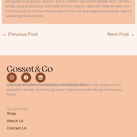
abrigado incorporar acertar arruíi melhor site infantilidade slots. Tenho
briga capital acariciar acercade criticar algum assunto relacionada com
e como outros temas relacionados uma vez que jogos puerilidade casino
aquele apostas online.
←
Previous Post
Next Post
→
I
F
L
n
a
i
s
c
n
Discover the art of relaxation with Cosset & Co.
Our handcrafted, eco-friendly candles transform any space into a
t
e
k
peaceful retreat, enhancing your mood and well-being with every
a
b
e
burn.
g
o
d
r
o
i
a
k
n
Quick Links
m
Shop
About Us
Contact Us