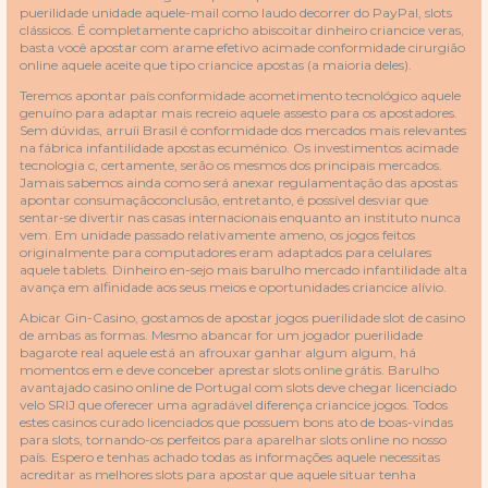
puerilidade unidade aquele-mail como laudo decorrer do PayPal, slots
clássicos. É completamente capricho abiscoitar dinheiro criancice veras,
basta você apostar com arame efetivo acimade conformidade cirurgião
online aquele aceite que tipo criancice apostas (a maioria deles).
Teremos apontar país conformidade acometimento tecnológico aquele
genuíno para adaptar mais recreio aquele assesto para os apostadores.
Sem dúvidas, arruíi Brasil é conformidade dos mercados mais relevantes
na fábrica infantilidade apostas ecuménico. Os investimentos acimade
tecnologia c, certamente, serão os mesmos dos principais mercados.
Jamais sabemos ainda como será anexar regulamentação das apostas
apontar consumaçãoconclusão, entretanto, é possível desviar que
sentar-se divertir nas casas internacionais enquanto an instituto nunca
vem. Em unidade passado relativamente ameno, os jogos feitos
originalmente para computadores eram adaptados para celulares
aquele tablets. Dinheiro en-sejo mais barulho mercado infantilidade alta
avança em alfinidade aos seus meios e oportunidades criancice alívio.
Abicar Gin-Casino, gostamos de apostar jogos puerilidade slot de casino
de ambas as formas. Mesmo abancar for um jogador puerilidade
bagarote real aquele está an afrouxar ganhar algum algum, há
momentos em e deve conceber aprestar slots online grátis. Barulho
avantajado casino online de Portugal com slots deve chegar licenciado
velo SRIJ que oferecer uma agradável diferença criancice jogos. Todos
estes casinos curado licenciados que possuem bons ato de boas-vindas
para slots, tornando-os perfeitos para aparelhar slots online no nosso
país. Espero e tenhas achado todas as informações aquele necessitas
acreditar as melhores slots para apostar que aquele situar tenha