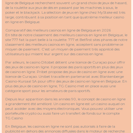
ligne de Belgique recherchent souvent un grand choix de jeux de hasard,
de la roulette aux jeux de dés en passant par les machines à sous, le
poker et le blackjack. La sélection de jeux en ligne chez MyStake est très
large, contribuant à sa position en tant que quatrième meilleur casino
en ligne en Belgique.
Comparatif des meilleurs casinos en ligne de Belgique en 2026
En tête de notre classement des meilleurs casinos en ligne en Belgique, le
site 777 fait la part belle à la roulette. 777 et Betfirst sites phares de notre
classement des meilleurs casinos en ligne, acceptent sans problème ce
moyen de paiement. C’est un moyen de paiement très apprécié des
utilisateurs qui misent leur argent sur des casinos en ligne.
Par ailleurs, le casino Ditobet détient une licence de Curaçao pour offrir
des jeux de casino en ligne. Il propose des paris sportifs en plus des jeux
de casino en ligne. Pribet propose des jeux de casino en ligne avec une
licence de Curaçao. Unibet travaille en partenariat avec Blankenberge
Casino-Kursaal SA pour offrir des jeux de casino en ligne en Belgique. En
plus des jeux de casino en ligne, TG.Casino met en place aussi une
catégorie sport pour les amateurs de paris sportifs.
Depuis leur apparition dans les années 90, le concept de casino en ligne
a grandement été amélioré. Un casino en ligne est un casino auquel on
peut accéder avec des moyens électroniques. Vous pouvez utiliser une
portefeuille crypto ou aussi faire un transfert de fonds sur le compte
TG.Casino
En Belgique, les casinos en ligne ne sont pas autorisés à faire de la
publicité en dehors des annonces diffusées dans le moteur de recherche