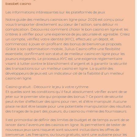
bassbet casino
Les informations intéressantes sur les plateformes de jeux
Notre guide des meilleurs casinos en ligne pour 2026 est conçu pour
vous transporter directement au cœur de l’action, sans détour ni
complication. Découvrez comment choisir le bon casino en ligne et les
critères à vérifier pour une expérience de jeu sécurisée et agréable. Créez
un compte, vérifiez votre identité (KYC), effectuez un dépôt, et
commencez à jouer en profitant des bonus de bienvenue proposés.
Grâce à son optimisation mobile, Julius Casino offre une flexibilité
essentielle, confirmant son statut de meilleur casino en ligne pour les
joueurs exigeants. Le processus KYC est une exigence réglementaire
visant à lutter contre le blanchiment d’argent et à garantir la sécurité
des transactions sur un meilleur casino en ligne. La qualité des
développeurs de jeux est un indicateur clé de la fiabilité d’un meilleur
casino en ligne.
Casino gratuit : Découvrir le jeu à votre rythme
Et quelles sont les conditions qu’il faut absolument vérifier avant de se
jeter sur le premier site qui propose des bonus ? Ce point de sécurité
peut éviter d’effectuer des spins pour rien, et d’être manipulé. Aucune
place ne doit être laissée pour une potentielle manipulation des résultats
des tirages de la part des joueurs, du casino ou même des fournisseurs.
Il est primordial de définir des limites de budget et de temps avant de se
lancer dans l’aventure des casinos en ligne. Ils permettent de tester de
nouveaux jeux sans risque et sont souvent inclus dans les offres de
bienvenue. Les free spins, ou tours gratuits, sont une aubaine pour les