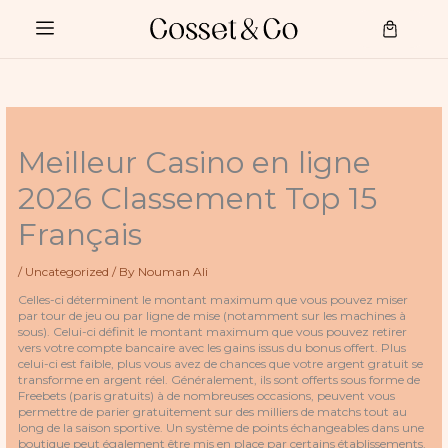
Skip
to
Cart
content
Meilleur Casino en ligne
2026 Classement Top 15
Français
/
Uncategorized
/ By
Nouman Ali
Celles-ci déterminent le montant maximum que vous pouvez miser
par tour de jeu ou par ligne de mise (notamment sur les machines à
sous). Celui-ci définit le montant maximum que vous pouvez retirer
vers votre compte bancaire avec les gains issus du bonus offert. Plus
celui-ci est faible, plus vous avez de chances que votre argent gratuit se
transforme en argent réel. Généralement, ils sont offerts sous forme de
Freebets (paris gratuits) à de nombreuses occasions, peuvent vous
permettre de parier gratuitement sur des milliers de matchs tout au
long de la saison sportive. Un système de points échangeables dans une
boutique peut également être mis en place par certains établissements.