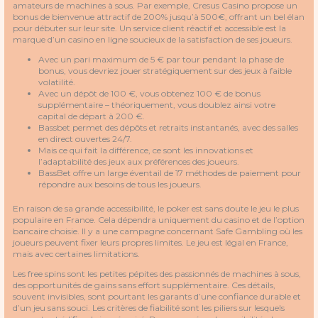
amateurs de machines à sous. Par exemple, Cresus Casino propose un
bonus de bienvenue attractif de 200% jusqu’à 500€, offrant un bel élan
pour débuter sur leur site. Un service client réactif et accessible est la
marque d’un casino en ligne soucieux de la satisfaction de ses joueurs.
Avec un pari maximum de 5 € par tour pendant la phase de
bonus, vous devriez jouer stratégiquement sur des jeux à faible
volatilité.
Avec un dépôt de 100 €, vous obtenez 100 € de bonus
supplémentaire – théoriquement, vous doublez ainsi votre
capital de départ à 200 €.
Bassbet permet des dépôts et retraits instantanés, avec des salles
en direct ouvertes 24/7.
Mais ce qui fait la différence, ce sont les innovations et
l’adaptabilité des jeux aux préférences des joueurs.
BassBet offre un large éventail de 17 méthodes de paiement pour
répondre aux besoins de tous les joueurs.
En raison de sa grande accessibilité, le poker est sans doute le jeu le plus
populaire en France. Cela dépendra uniquement du casino et de l’option
bancaire choisie. Il y a une campagne concernant Safe Gambling où les
joueurs peuvent fixer leurs propres limites. Le jeu est légal en France,
mais avec certaines limitations.
Les free spins sont les petites pépites des passionnés de machines à sous,
des opportunités de gains sans effort supplémentaire. Ces détails,
souvent invisibles, sont pourtant les garants d’une confiance durable et
d’un jeu sans souci. Les critères de fiabilité sont les piliers sur lesquels