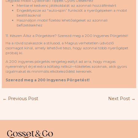
Legjobb Mobil Gyakorlati Tippek Gyors Ülésekhez
Mentse el kedvenc játékoldalát az azonnali hozzáférésért
Engedélyezze az “auto‑spin” funkciót a nyerőgépeken a mobil
beállításoknál
Használjon mobil fizetési lehetőségeket az azonnali
befizetésekhez
11. Készen Állsz a Pörgetésre? Szerezd meg a 200 Ingyenes Pörgetést!
Ha a rövid szakaszok a stílusod, a Magius verhetetlen üdvözlő
csomagot kínál, amely lehetővé teszi, hogy azonnal több nyerőgépet
próbálj ki.
A 200 ingyenes pörgetés rengeteg esélyt ad arra, hogy magas
nyereményt érj el extra költség nélkül—tökéletes azoknak, akik gyors
izgalmakat és minimális elköteleződést keresnek.
Szerezd meg a 200 Ingyenes Pörgetést!
←
Previous Post
Next Post
→