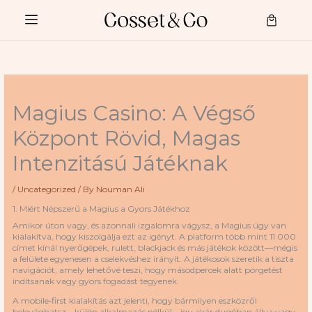
Skip
to
Cart
content
Magius Casino: A Végső
Központ Rövid, Magas
Intenzitású Játéknak
/
Uncategorized
/ By
Nouman Ali
1. Miért Népszerű a Magius a Gyors Játékhoz
Amikor úton vagy, és azonnali izgalomra vágysz, a Magius úgy van
kialakítva, hogy kiszolgálja ezt az igényt. A platform több mint 11 000
címet kínál nyerőgépek, rulett, blackjack és más játékok között—mégis
a felülete egyenesen a cselekvéshez irányít. A játékosok szeretik a tiszta
navigációt, amely lehetővé teszi, hogy másodpercek alatt pörgetést
indítsanak vagy gyors fogadást tegyenek.
A mobile‑first kialakítás azt jelenti, hogy bármilyen eszközről
belevághatsz—külön alkalmazás nélkül—így akár dugóban állva vagy