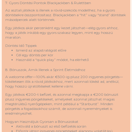
7. Gyors Döntési Pontok Blackjackben & Rulettben
Az asztali játékok is illenek a rövid‑szekciós modellhez, ha a gyors
döntésekre összpontosítasz. Blackjackben a “hit” vagy “stand” döntések
másodpercek alatt történnek.
Egy játékos akár percenként egy kezet játszhat—elég gyors ahhoz,
hogy a játék inkább egy gyors szakasz legyen, mint egy hosszú
maraton.
Döntési Idő Tippek
Ismerd az alapstratégiát előre
Cél egy döntés per kör
Használd a “quick play” módot, ha elérhető
8. Bónuszok, Amik Illenek a Sprint Életmódhoz
A welcome offer—100% akár €500-ig plusz 200 ingyenes pörgetés—
tökéletesen illik a rövid játékokhoz, mert azonnali lökést ad, anélkül,
hogy hosszú újratöltéseket kellene várni.
Egy játékos €200-t befizet, és azonnal megkapja a €200 bónuszt
plusz ingyenes pörgetéseket, amelyeket azonnal játszhat magas
megtérülésű nyerőgépeken, mint például a “Starburst”. Minden
pörgetés a fogadásokhoz számít, de azonnali nyereményeket is
eredményezhet.
Hogyan Használjuk Gyorsan a Bónuszokat
Aktiváld a bónuszt az első befizetés során
Először játssz ingyenes pörgetéseket alacsony volatilitású