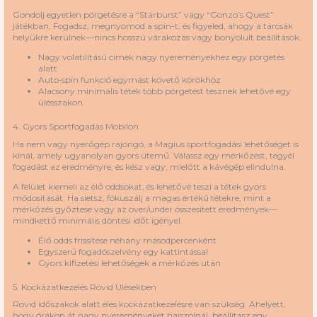
Gondolj egyetlen pörgetésre a “Starburst” vagy “Gonzo’s Quest”
játékban. Fogadsz, megnyomod a spin-t, és figyeled, ahogy a tárcsák
helyükre kerülnek—nincs hosszú várakozás vagy bonyolult beállítások.
Nagy volatilitású címek nagy nyereményekhez egy pörgetés
alatt
Auto‑spin funkció egymást követő körökhöz
Alacsony minimális tétek több pörgetést tesznek lehetővé egy
ülésszakon
4. Gyors Sportfogadás Mobilon
Ha nem vagy nyerőgép rajongó, a Magius sportfogadási lehetőséget is
kínál, amely ugyanolyan gyors ütemű. Válassz egy mérkőzést, tegyél
fogadást az eredményre, és kész vagy, mielőtt a kávégép elindulna.
A felület kiemeli az élő oddsokat, és lehetővé teszi a tétek gyors
módosítását. Ha sietsz, fókuszálj a magas értékű tétekre, mint a
mérkőzés győztese vagy az over/under összesített eredmények—
mindkettő minimális döntési időt igényel.
Élő odds frissítése néhány másodpercenként
Egyszerű fogadószelvény egy kattintással
Gyors kifizetési lehetőségek a mérkőzés után
5. Kockázatkezelés Rövid Ülésekben
Rövid időszakok alatt éles kockázatkezelésre van szükség. Ahelyett,
hogy órákon át nagy nyereményeket hajszolnál, beállítasz egy