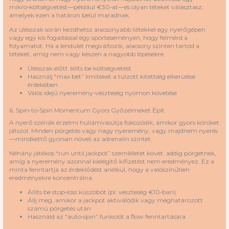
mikro‑költségvetést—például €30‑at—és olyan téteket választasz,
amelyek ezen a határon belül maradnak.
Az ülésszak során kezdhetsz alacsonyabb tétekkel egy nyerőgépen
vagy egy kis fogadással egy sporteseményen, hogy felmérd a
folyamatot. Ha a lendület megváltozik, alacsony szinten tartod a
téteket, amíg nem vagy készen a nagyobb lépésekre.
Ülésszak előtt állíts be költségvetést
Használj “max bet” limiteket a túlzott kitettség elkerülése
érdekében
Valós idejű nyeremény‑veszteség nyomon követése
6. Spin‑to‑Spin Momentum Gyors Győzelmeket Épít
A nyerő szériák érzelmi hullámvasútja fokozódik, amikor gyors köröket
játszol. Minden pörgetés vagy nagy nyeremény, vagy majdnem nyerés
—mindkettő gyorsan növeli az adrenalin szintet.
Néhány játékos “run until jackpot” szemléletet követ: addig pörgetnek,
amíg a nyeremény azonnal kielégítő kifizetést nem eredményez. Ez a
minta fenntartja az érdeklődést anélkül, hogy a valószínűtlen
eredményekre koncentrálna.
Állíts be stop‑loss küszöböt (pl. veszteség €10‑ban)
Állj meg, amikor a jackpot aktiválódik vagy meghatározott
számú pörgetés után
Használd az “auto‑spin” funkciót a flow fenntartására