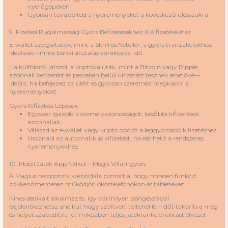
nyerőgépeken
Gyorsan továbbítod a nyereményeket a következő ülésszakra
9. Fizetési Rugalmasság Gyors Befizetésekhez & Kifizetésekhez
E‑wallet szolgáltatók, mint a Skrill és Neteller, a gyors tranzakciókhoz
ideálisak—nincs banki átutalás várakozási idő.
Ha külföldről játszol, a kriptovaluták, mint a Bitcoin vagy Ripple,
azonnali befizetést és perceken belüli kifizetést tesznek lehetővé—
ideális, ha befejezed az ülést és gyorsan szeretnéd megkapni a
nyereményeidet.
Gyors Kifizetési Lépések
Egyszer igazold a személyazonosságot; későbbi kifizetések
azonnaliak
Válaszd az e‑wallet vagy kripto opciót a leggyorsabb kifizetéshez
Használd az automatikus kifizetést, ha elérhető a rendszeres
nyereményekhez
10. Mobil Játék App Nélkül – Mégis Villámgyors
A Magius reszponzív weboldala biztosítja, hogy minden funkció
zökkenőmentesen működjön okostelefonokon és tableteken.
Nincs dedikált alkalmazás, így bármilyen böngészőből
bejelentkezhetsz anélkül, hogy szoftvert töltenél le—időt takarítva meg
és helyet szabadítva fel, miközben teljes játékfunkcionalitást élvezel.