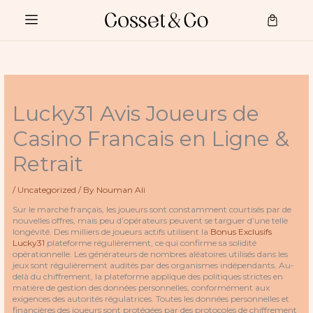
Skip
to
Cart
content
Lucky31 Avis Joueurs de
Casino Francais en Ligne &
Retrait
/
Uncategorized
/ By
Nouman Ali
Sur le marché français, les joueurs sont constamment courtisés par de
nouvelles offres, mais peu d’opérateurs peuvent se targuer d’une telle
longévité. Des milliers de joueurs actifs utilisent la
Bonus Exclusifs
Lucky31
plateforme régulièrement, ce qui confirme sa solidité
opérationnelle. Les générateurs de nombres aléatoires utilisés dans les
jeux sont régulièrement audités par des organismes indépendants. Au-
delà du chiffrement, la plateforme applique des politiques strictes en
matière de gestion des données personnelles, conformément aux
exigences des autorités régulatrices. Toutes les données personnelles et
financières des joueurs sont protégées par des protocoles de chiffrement