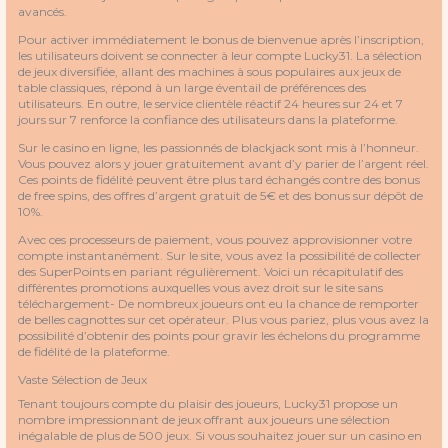
avancés.
Pour activer immédiatement le bonus de bienvenue après l’inscription,
les utilisateurs doivent se connecter à leur compte Lucky31. La sélection
de jeux diversifiée, allant des machines à sous populaires aux jeux de
table classiques, répond à un large éventail de préférences des
utilisateurs. En outre, le service clientèle réactif 24 heures sur 24 et 7
jours sur 7 renforce la confiance des utilisateurs dans la plateforme.
Sur le casino en ligne, les passionnés de blackjack sont mis à l’honneur.
Vous pouvez alors y jouer gratuitement avant d’y parier de l’argent réel.
Ces points de fidélité peuvent être plus tard échangés contre des bonus
de free spins, des offres d’argent gratuit de 5€ et des bonus sur dépôt de
10%.
Avec ces processeurs de paiement, vous pouvez approvisionner votre
compte instantanément. Sur le site, vous avez la possibilité de collecter
des SuperPoints en pariant régulièrement. Voici un récapitulatif des
différentes promotions auxquelles vous avez droit sur le site sans
téléchargement- De nombreux joueurs ont eu la chance de remporter
de belles cagnottes sur cet opérateur. Plus vous pariez, plus vous avez la
possibilité d’obtenir des points pour gravir les échelons du programme
de fidélité de la plateforme.
Vaste Sélection de Jeux
Tenant toujours compte du plaisir des joueurs, Lucky31 propose un
nombre impressionnant de jeux offrant aux joueurs une sélection
inégalable de plus de 500 jeux. Si vous souhaitez jouer sur un casino en