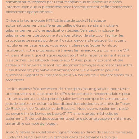
administratifs imposés par l’État français aux fournisseurs d’accès
internet, bien que la plateforme reste techniquement et financièrement
pleinement opérationnelle.
Grâce à la technologie HTML5, le site de Lucky31 s’adapte
automatiquement à différentes tailles d’écran, rendant inutile le
téléchargement d’une application dédiée. Cela peut impliquer le
téléchargement de documents d’identité sur le site pour faciliter les
procédures de retrait ou de vérification de compte bloqué. En jouant
régulièrement sur le site, vous accumulerez des SuperPoints qui
faciliteront votre progression à travers les niveaux du programme VIP.
Fr, garantissant que chaque deposit soit traité instantanément et sans
frais cachés. Le cashback réservé aux VIP est plus important, et des
cadeaux d’anniversaire sont régulièrement envoyés aux membres actifs.
L’assistance est joignable instantanément via le livechat pour les
questions urgentes ou par email sous 24 heures pour les demandes plus
complexes.
Le site propose fréquemment des free spins (tours gratuits) pour tester
une nouvelle slot, ainsi que des offres de cashback hebdomadaires pour
limiter les pertes. Le site prend également en compte les amateurs de
jeux de table en mettant à leur disposition plusieurs variantes de Poker,
de Blackjack, de Roulette, et de Baccara. Nous avons également passé
au peigne fin les bonus de Lucky31 FR ainsi que ses méthodes de
paiement. 📃L’envoi des documents est une sécurité supplémentaire qui
garantit le compte du joueur.
Avec 19 tables de roulettes en ligne filmées en direct de casinos terrestres,
Lucky31 Casino Live est un pionnier dans ce domaine ! Ceux qui