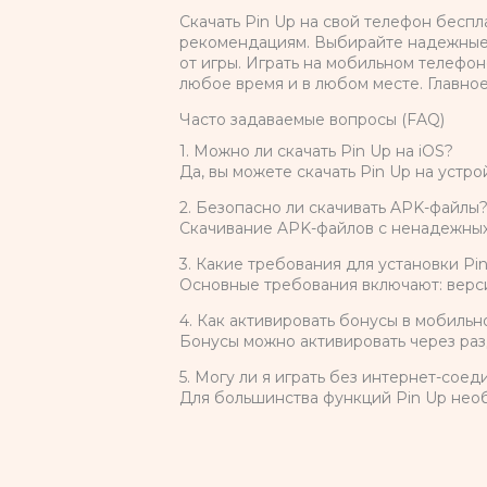
Скачать Pin Up на свой телефон беспл
рекомендациям. Выбирайте надежные 
от игры. Играть на мобильном телефон
любое время и в любом месте. Главное
Часто задаваемые вопросы (FAQ)
1. Можно ли скачать Pin Up на iOS?
Да, вы можете скачать Pin Up на устр
2. Безопасно ли скачивать APK-файлы
Скачивание APK-файлов с ненадежных 
3. Какие требования для установки Pin
Основные требования включают: версия
4. Как активировать бонусы в мобильн
Бонусы можно активировать через раз
5. Могу ли я играть без интернет-сое
Для большинства функций Pin Up необ