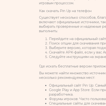
игровым процессом.
Как скачать Pin Up на телефон
Существует несколько способов, благ
включают официальные источники, так
выбирать проверенные и надежные рес
выполнить:
Перейдите на официальный сайт 
Поиск опции для скачивания пр
Выберите версию, которая подхо
Скачайте APK-файл, если у вас A
Следуйте инструкциям на экране
Где искать бесплатные версии прило
Вы можете найти множество источнико
несколько рекомендуемых мест:
Официальный сайт Pin Up: Самый
Google Play и App Store: Если п
разработчика.
Форумы игроков: Часто пользова
Специальные сайты для скачиван