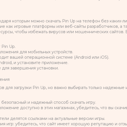
одаря которым можно скачать Pin Up на телефон без каких-л
ие как игровые платформы или веб-сайты разработчиков, а 
урсы, чтобы избежать вирусов или мошеннических сайтов. В
Pin Up.
иложения для мобильных устройств.
дит вашей операционной системе (Android или iOS).
ndroid, и установите приложение.
 для завершения установки.
жения
в для загрузки Pin Up, но важно выбирать только надежные
 безопасный и надежный способ скачать игру.
риложение доступно в этих магазинах, убедитесь, что вы скач
тели делятся ссылками на актуальные версии игры.
ия игр: убедитесь, что сайт имеет хорошую репутацию и отз