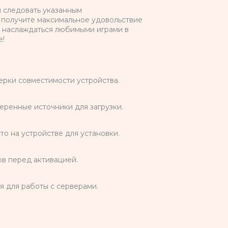
и следовать указанным
 получите максимальное удовольствие
те наслаждаться любимыми играми в
е!
верки совместимости устройства.
еренные источники для загрузки.
то на устройстве для установки.
ов перед активацией.
я для работы с серверами.