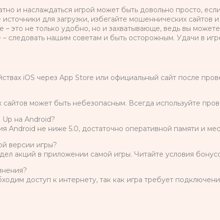
атно и наслаждаться игрой может быть довольно просто, есл
источники для загрузки, избегайте мошеннических сайтов и
е – это не только удобно, но и захватывающе, ведь вы може
 – следовать нашим советам и быть осторожным. Удачи в игр
ойствах iOS через App Store или официальный сайт после про
?
сайтов может быть небезопасным. Всегда используйте пров
 Up на Android?
 Android не ниже 5.0, достаточно оперативной памяти и мес
ой версии игры?
дел акций в приложении самой игры. Читайте условия бонус
динения?
ходим доступ к интернету, так как игра требует подключени