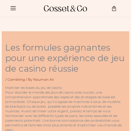
Skip
to
Cart
content
Les formules gagnantes
pour une expérience de jeu
de casino réussie
/
Gambling
/ By
Nouman Ali
Maîtriser les bases du jeu de casino
Pour aborder le monde des jeux de casino avec succès, une
compréhension approfondie des règles et des stratégies de base est
primordiale. Chaque jeu, qu’il s’agisse de machines à sous, de roulette,
de blackjack ou de poker, possède ses propres mécanismes et ses
nuances. Avant de miser votre argent, prenez le temps de vous
familiariser avec les différents types de paris, les cotes associées et les
paiements potentiels. Une bonne connaissance des probabilités vous
permettra de faire des choix plus éclairés et d’optimiser vos chances de
gain.