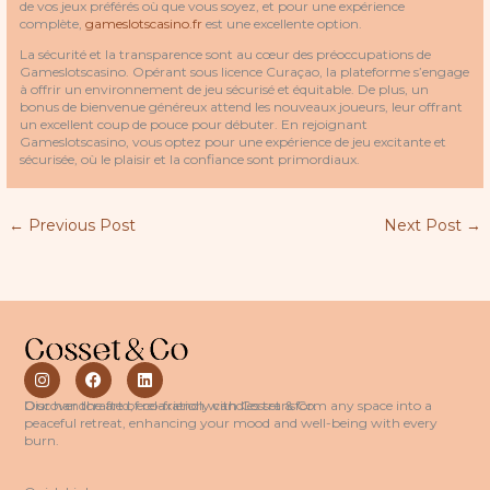
de vos jeux préférés où que vous soyez, et pour une expérience
complète,
gameslotscasino.fr
est une excellente option.
La sécurité et la transparence sont au cœur des préoccupations de
Gameslotscasino. Opérant sous licence Curaçao, la plateforme s’engage
à offrir un environnement de jeu sécurisé et équitable. De plus, un
bonus de bienvenue généreux attend les nouveaux joueurs, leur offrant
un excellent coup de pouce pour débuter. En rejoignant
Gameslotscasino, vous optez pour une expérience de jeu excitante et
sécurisée, où le plaisir et la confiance sont primordiaux.
←
Previous Post
Next Post
→
I
F
L
n
a
i
s
c
n
Discover the art of relaxation with Cosset & Co.
Our handcrafted, eco-friendly candles transform any space into a
t
e
k
peaceful retreat, enhancing your mood and well-being with every
a
b
e
burn.
g
o
d
r
o
i
a
k
n