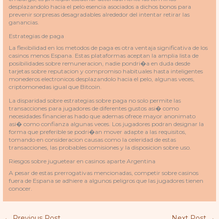
desplazandolo hacia el pelo esencia asociados a dichos bonos para
prevenir sorpresas desagradables alrededor del intentar retirar las
ganancias.
Estrategias de paga
La flexibilidad en los metodos de paga es otra ventaja significativa de los
casinos menos Espana. Estas plataformas aceptan la amplia lista de
posibilidades sobre remuneracion, nadie pondri�a en duda desde
tarjetas sobre reputacion y compromiso habituales hasta inteligentes
monederos electronicos desplazandolo hacia el pelo, algunas veces,
criptomonedas igual que Bitcoin.
La disparidad sobre estrategias sobre paga no solo permite las
transacciones para jugadores de diferentes gustos asi� como
necesidades financieras hado que ademas ofrece mayor anonimato
asi� como confianza algunas veces. Los jugadores podran designar la
forma que preferible se podri�an mover adapte a las requisitos,
tomando en consideracion causas como la celeridad de estas
transacciones, las probables comisiones y la disposicion sobre uso.
Riesgos sobre juguetear en casinos aparte Argentina
A pesar de estas prerrogativas mencionadas, competir sobre casinos
fuera de Espana se adhiere a algunos peligros que las jugadores tienen
conocer.
←
Previous Post
Next Post
→