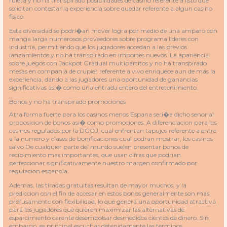
ruleta y no ha transpirado posibilidades de casino referente a listo que
solicitan contestar la experiencia sobre quedar referente a algun casino
fisico.
Esta diversidad se podri�an mover logra por medio de una amparo con
manga larga numerosos proveedores sobre programa lideres con
industria, permitiendo que los jugadores accedan a las previos
lanzamientos y no ha transpirado en importes nuevos. La apariencia
sobre juegos con Jackpot Gradual multipartitos y no ha transpirado
mesas en compania de crupier referente a vivo enriquece aun de mas la
experiencia, dando a las jugadores una oportunidad de ganancias
significativas asi� como una entrada entero del entretenimiento.
Bonos y no ha transpirado promociones
Atra forma fuerte para los casinos menos Espana seri�a dicho senorial
proposicion de bonos asi� como promociones. A diferenciacion para los
casinos regulados por la DGOJ, cual enfrentan tapujos referente a entre
a la numero y clases de bonificaciones cual podran mostrar, los casinos
salvo De cualquier parte del mundo suelen presentar bonos de
recibimiento mas importantes, que usan cifras que podrian
perfeccionar significativamente nuestro margen confirmado por
regulacion espanola.
Ademas, las tiradas gratuitas resultan de mayor muchos, y la
prediccion con el fin de accesar en estos bonos generalmente son mas
profusamente con flexibilidad, lo que genera una oportunidad atractiva
para los jugadores que quieren maximizar las alternativas de
esparcimiento carente desembolsar desmedidos cientos de dinero. Sin
embargo, es principal escuchar detenidamente las terminos