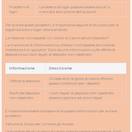
Problemi di
I problemi di login possono essere dovuti a
login
mancata attivazione dell’account.
Per evitare questi problemi, è importante seguire le istruzioni per la
registrazione e il login attentamente.
La Missione Uncrossable: Un Giochi di Casinò senza Deposito?
La mancanza di informazioni su Mission Uncrossable sta creando
incertezza tra i giocatori. Ecco alcune informazioni sulle offerte di
deposito e sui rischi legati al deposito non rispettato:
Informazione
Descrizione
Gli operatori di gioco di casinò offrono
Offerte di deposito
spesso condizioni per i depositi.
Rischi del deposito
I rischi legati al deposito non rispettato
non rispettato
possono portare ad azioni legali.
È importante essere consapevoli di queste informazioni per evitare
problemi.
Tattiche di Scopo per Limitare gli Accessi
Le strategie dei siti di gioco di casinò possono essere ingannevoli. Ecco