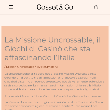
Skip
to
Cart
content
La Missione Uncrossable, il
Giochi di Casinò che sta
affascinando l’Italia
/
Mission Uncrossable
/ By
Nouman Ali
La crescente popolarità del gioco di casinò Mission Uncrossable sta
creando un dibattito tra gli appassionati di gioco d’azzardo. Molti
giocatori si stanno chiedendo se questo gioco sia veramente autentico e
se sia sicuro giocare. La mancanza di informazioni chiare sulla Mission
Uncrossable sta creando incertezza e preoccupazione tra i giocatori.
Problemi di Autenticità nel Giochi di Casinò: La Missione Uncrossable
La Mission Uncrossable è un gioco di casinò che sta affascinando l’Italia,
ma come riconoscere i giochi di casinò autentici? Ecco alcune linee
guida: