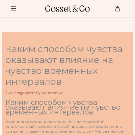
Skip
to
Cart
content
Каким способом чувства
оказывают влияние на
чувство временных
интервалов
/
Uncategorized
/ By
Nouman Ali
Каким способом чувства
оказывают влияние на чувство
временных интервалов
Восприятие временных периодов является собой
многогранный психологический процесс, который прочно
соединен с нашим эмоциональным настроем. Человеческое