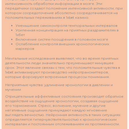
интенсивность обработки информации в мозге. Эти
передатчики создают положение интенсивной активности, при
котором сосредоточение абсолютно сосредотачивается на
положительных переживаниях в 1xbet казино.
Уменьшение самоконтроля темпоральных интервалов
Усиленная концентрация на приятных раздражителях в
1хбет
Включение систем поощрения в головном мозге
Ослабление контроля внешних хронологических
маркеров
Ментальные исследования выявляют, что во время приятных
деятельности люди значительно преуменьшают минувшее
срок. Этот явление связан с тем, что положительные чувства в
1xbet активизируют производство нейротрансмиттеров,
которые форсируют встроенные процессы понимания.
Неприятные чувства: удлинение хронологии в давлении и
мучении
Отрицательные аффективные состояния производят обратное
воздействие на ощущение хронологии, создавая ощущение
его торможения. Стресс, волнение, мучение и другие
негативные ощущения принуждают каждую мгновение
выглядеть вечностью. Нейронная активность в таких ситуациях
определяется гиперчувствительностью к хронологическим
интервалам и постоянным отслеживанием их протяженности.