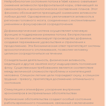
Нейробиология состояния потока в 1xbet казино охватывает
снижение активности префронтальной коры, отвечающей за
самоконтроль и хронологическое составление планов. Этот
феномен обозначается преходящей снижением активности
лобных долей. Одновременно увеличивается активность в
регионах головного мозга, соединенных с инстинктивными
умениями и фокусировкой сосредоточения.
Дофаминергическая система осуществляет ключевую
функцию в поддержании режима потока. Беспрестанная
отклик от занятия активизирует производство дофамина,
создавая переживание удовольствия и стремления к
продолжению. Эта биохимическая ответ препятствует системы
хронологического отслеживания, позволяя человеку
целиком сосредоточиться на течении.
Созидательная деятельность, физическая активность,
медитация и другие занятия могут индуцировать положение
флоу. Существенным требованием является соответствие
между величиной сложности проблемы и компетенцией
человека. Слишком легкие цели порождают скуку, а слишком
трудные – тревогу, препятствуя достижению оптимального
состояния.
Стимуляция и эпинефрин: ускорение внутренних
хронометров в экстремальных обстоятельствах
Критические обстоятельства создают особый состояние
работы временного понимания, связанный с включением