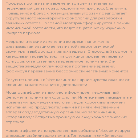
Процесс протягивания времени во время негативных
переживаний связан с эволюционными приспособлениями.
Повышенное фокус к потенциальным угрозам предполагает
скрупулезного мониторинга хронологии для разработки
защитных ответов. Головной мозг трансформируется в режим
интенсивной готовности, что ведет к тщательному изучению
каждого периода.
Неврологические изменения во время напряжения
охватывают активацию вегетативной неврологической
структуры и выброс адаптивных веществ. Стероидный гормон и
катехоламин воздействуют на функционирование нервных
контуров, ответственных за временное понимание. Эти
вещества замедляют личностное протекание времени,
формируя переживание бессрочности негативных моментов.
Результат новизны в 1xbet казино: как яркие чувства оказывают
влияние на запоминания о длительности
Мощность аффективных чувств формирует неожиданный
феномен в понимании хронологии. Интенсивные, насыщенные
моментами промежутки часто выглядят короткими в момент
испытания, но продолжительными в памяти. Чувственный
аппарат создает детальную организацию запоминания,
которая воздействует на прошлую оценку хронологических
отрезков.
Новые и аффективно существенные события в 1xbet активируют
операции стабилизации памяти. Гиппокамп и лимбическая