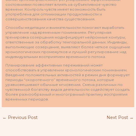
состояниями позволяет влиять на субъективное чувство
времени. Контроль чувств имеет возможность быть
употреблена для оптимизации продуктивности и
совершенствования качества существования.
Способы медитации и внимательности помогают выработать
управление над временным пониманием. Регулярная
тренировка созерцания модифицирует нейронные контуры,
ответственные за обработку темпоральной данных. Индивиды,
выполняющие созерцание, выявляют более четкое ощущение
хронологических промежутков и лучший регулирование над
индивидуальным восприятием временного потока.
Планирование аффективных переживаний может
способствовать в управлении хронологическим пониманием.
Введение положительных активностей в режим дня формирует
периоды “скоротечного” временного потока, которые
уравновешивают обычные мгновения. Смена различных по
чувственной богатству видов деятельности содействует создать
более разнообразный и многогранный практику восприятия
временных периодов.
←
Previous Post
Next Post
→