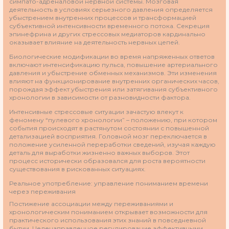
симпато-адреналовой нервной системы. Мозговая
деятельность в условиях серьезного давления определяется
убыстрением внутренних процессов и трансформацией
субъективной интенсивности временного потока. Секреция
эпинефрина и других стрессовых медиаторов кардинально
оказывает влияние на деятельность нервных цепей.
Биологические модификации во время напряженных ответов
включают интенсификацию пульса, повышение артериального
давления и убыстрение обменных механизмов. Эти изменения
влияют на функционирование внутренних органических часов,
порождая эффект убыстрения или затягивания субъективного
хронологии в зависимости от разновидности фактора.
Интенсивные стрессовые ситуации зачастую влекут к
феномену “пулевого хронологии” – положению, при котором
события происходят в растянутом состоянии с повышенной
детализацией восприятия. Головной мозг переключается в
положение усиленной переработки сведений, изучая каждую
деталь для выработки жизненно важных выборов. Этот
процесс исторически образовался для роста вероятности
существования в рискованных ситуациях.
Реальное употребление: управление пониманием времени
через переживания
Постижение ассоциации между переживаниями и
хронологическим пониманием открывает возможности для
практического использования этих знаний в повседневной
бытии. Целенаправленное регулирование аффективными