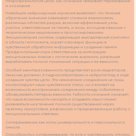
Нейрофизиология цели: как сознание связывает переживания
и осознание
Новейшие нейронаучные изучения выявляют, что течение
обретения значения охватывает сложное взаимосвязь
различных областей разума, включая аффективные узлы,
участки, ответственные за память, и зоны, ассоциированные с
теоретическим мышлением и прогнозированием.
Эмоциональная система, содержащая амигдалярный комплекс
и область гиппокампа, играет ключевую функцию в
чувственной обработке информации и создании памяти.
Префронтальная кора ответственна за интеграцию
эмоциональных знаков с логическим анализом, разрешая
вырабатывать полное понимание ситуации и ее важности.
Особый заинтересованность представляет роль медиаторов,
таких как допамин, 5-гидрокситриптамин и нейропептид, в ходе
создания чувства цели. Эти химические соединения не лишь
контролируют наше чувственное статус, но и влияют на
возможность воспринимать соединения между событиями и
обнаруживать паттерны важности. Гибкость сознания означает,
что наша возможность находить и создавать смысл может
развиваться на в течение полной существования через
практику присутствия, рефлексию и преднамеренную работу с
эмоциональными ответами.
Сопереживание как исток универсального и персонального
смысла
Способность к сопереживанию, то есть к чувственному отклику