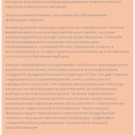
котором становятся очевидными неявные стороны личной
персоны и жизненных желаний.
Эмоциональная память: как минувшие переживания
формируют идеалы
Индивидуальная структура идеалов во значительной степени
вырабатывается на основе чувственных памяти, которые
аккумулируются на в ходе полной существования. События,
сопровождавшиеся мощными эмоциональными
переживаниями, оставляют более серьезный отметку в
воспоминаниях и создают длительное влияние на собственные
склонности и бытийные выборы.
Ранние переживания осуществляют особенно значимую роль
в указанном течении, поскольку именно в молодом этапе
создаются фундаментальные концепции о том, что дает счастье,
защищенность и удовлетворение, а что соотносится с
страданием и угрозой. Эти первые эмоциональные образцы
зачастую не прекращают воздействовать на собственные
выборы и во взрослом возрасте. Течение переработки
эмоциональных памяти длится на в течение целой жизни,
разрешая нам переоценивать прошлый опыт с принятием во
внимание новых знаний и постижения. Пинко казино
функционирует связующим компонентом между былым
опытом и текущими жизненными выборами, содействуя
соединять аккумулированную понимание в текущую
мировоззрение.