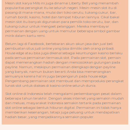
Mesin slot karya Mills ini juga dinamai Liberty Bell yang menambah
popularitas perangkat itu ke seluruh negeri. Mesin-mesin slot itu di
pasang di mana-mana, mulai dari toko cerutu, tukang cukur, bar,
rumah bordil, kasino, hotel dan tempat hiburan lainnya. Cikal bakal
mesin slot itu banyak digunakan para pemilik toko cerutu, bar, dan
tukang cukur untuk mengaet pelanggan. Mereka membayar
permainan dengan uang untuk memutar beberapa simbol gambar
mirik dalam kartu remi.
Belum lagi di Facebook, bertebaran akun-akun jasa dan jual beli
pembuatan situs judi online yang bisa dimiliki oleh orang pribadi.
House edge atau bisa juga dikenal sebagai keuntungan kasino berlaku
pada semua permainan termasuk slot. Pada permainan slot, pemain
dapat memenangkan hadiah dengan mencocokkan gulungan pada
payline. Namun, meskipun permainan dilengkapi dengan payline
yang banyak, namun bukan berarti Anda bisa memenangkan
semuanya karena hal ini juga berpengaruh pada house edge.
Pengembang permainan slot membuat dan memproduksi perangkat
lunak slot untuk diakses di kasino online seluruh dunia.
Slot online di Indonesia telah mengalami perkembangan pesat dalam
beberapa tahun terakhir. Dengan akses internet yang semakin mudah
dan meluas, masyarakat Indonesia semakin tertarik pada permainan
slot online sebagai bentuk hiburan digital. Permainan ini tidak hanya
memberikan kesenangan, tetapi juga peluang untuk mendapatkan
hadiah besar, yang menjadikannya semakin populer.