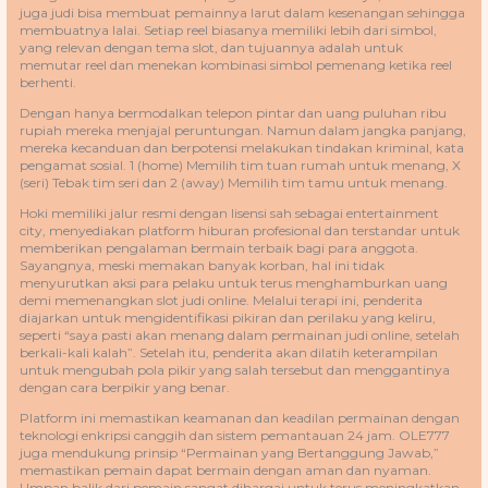
juga judi bisa membuat pemainnya larut dalam kesenangan sehingga
membuatnya lalai. Setiap reel biasanya memiliki lebih dari simbol,
yang relevan dengan tema slot, dan tujuannya adalah untuk
memutar reel dan menekan kombinasi simbol pemenang ketika reel
berhenti.
Dengan hanya bermodalkan telepon pintar dan uang puluhan ribu
rupiah mereka menjajal peruntungan. Namun dalam jangka panjang,
mereka kecanduan dan berpotensi melakukan tindakan kriminal, kata
pengamat sosial. 1 (home) Memilih tim tuan rumah untuk menang, X
(seri) Tebak tim seri dan 2 (away) Memilih tim tamu untuk menang.
Hoki memiliki jalur resmi dengan lisensi sah sebagai entertainment
city, menyediakan platform hiburan profesional dan terstandar untuk
memberikan pengalaman bermain terbaik bagi para anggota.
Sayangnya, meski memakan banyak korban, hal ini tidak
menyurutkan aksi para pelaku untuk terus menghamburkan uang
demi memenangkan slot judi online. Melalui terapi ini, penderita
diajarkan untuk mengidentifikasi pikiran dan perilaku yang keliru,
seperti “saya pasti akan menang dalam permainan judi online, setelah
berkali-kali kalah”. Setelah itu, penderita akan dilatih keterampilan
untuk mengubah pola pikir yang salah tersebut dan menggantinya
dengan cara berpikir yang benar.
Platform ini memastikan keamanan dan keadilan permainan dengan
teknologi enkripsi canggih dan sistem pemantauan 24 jam. OLE777
juga mendukung prinsip “Permainan yang Bertanggung Jawab,”
memastikan pemain dapat bermain dengan aman dan nyaman.
Umpan balik dari pemain sangat dihargai untuk terus meningkatkan