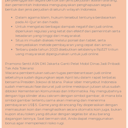
penyelenggaraan segala bentuk dan jenis perjudian adalah dilarang,
dan pemerintah Indonesia mengupayakan penghapusan segala
bentuk dan jenis perjudian di seluruh wilayah Indonesia.
Dalam agama Islam, hukum tersebut tentunya berdasarkan
pada Al-Qur’an dan hadis.
Untuk mengatasi berbagai dampak negatif dari judi online,
diperlukan regulasi yang ketat dan efektif dari pemerintah serta
kesadaran yang tinggi dari masyarakat.
Situs ini mudah diakses melalui ponsel dan tablet, serta
menyediakan metode pembayaran yang cepat dan aman.
Terbaru pada tahun 2023 disebutkan setidaknya Rp327 triliun
uang masyarakat dipergunakan untuk judi online.
Pramono Sentil ASN DKI Jakarta Ganti Pelat Mobil Dinas Jadi Pribadi:
Tak Ada Toleransi
Wacana pembentukan satuan tugas pemberantasan judi online
sebetulnya sudah digaungkan sejak April lalu dalam rapat terbatas
bersama Presiden Jokowi di Istana. Pakar siber menyebut Indonesia
sudah memasuki fase darurat judi online meskipun jutaan situs sudah
diblokir Kementerian Komunikasi dan Informatika. Fey mengubahnya
dengan tiga silinder atau cakram dengan simbol gambar, di mana bila
simbol gambar tertentu sama akan menang dan menerima
pembayaran US$ 5. Game yang dirancang Fey dioperasikan dengan
memasukan koin dan menghasilkan secara otomatis koin juga, bukan
kupon atau token yang ditukar dengan segelas bir atau barang
dagangan lainnya. Saat bermain slot, Anda dapat menggunakan
bonus agar memperkecil risiko rugi.