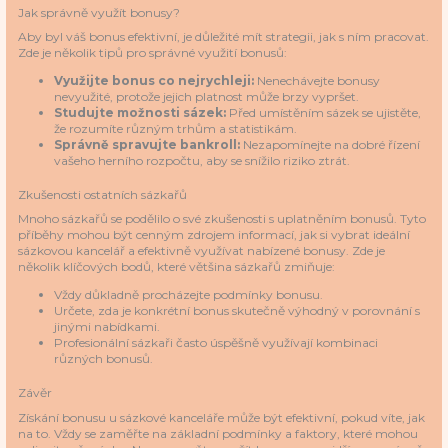
Jak správně využít bonusy?
Aby byl váš bonus efektivní, je důležité mít strategii, jak s ním pracovat.
Zde je několik tipů pro správné využití bonusů:
Využijte bonus co nejrychleji:
Nenechávejte bonusy
nevyužité, protože jejich platnost může brzy vypršet.
Studujte možnosti sázek:
Před umístěním sázek se ujistěte,
že rozumíte různým trhům a statistikám.
Správně spravujte bankroll:
Nezapomínejte na dobré řízení
vašeho herního rozpočtu, aby se snížilo riziko ztrát.
Zkušenosti ostatních sázkařů
Mnoho sázkařů se podělilo o své zkušenosti s uplatněním bonusů. Tyto
příběhy mohou být cenným zdrojem informací, jak si vybrat ideální
sázkovou kancelář a efektivně využívat nabízené bonusy. Zde je
několik klíčových bodů, které většina sázkařů zmiňuje:
Vždy důkladně procházejte podmínky bonusu.
Určete, zda je konkrétní bonus skutečně výhodný v porovnání s
jinými nabídkami.
Profesionální sázkaři často úspěšně využívají kombinaci
různých bonusů.
Závěr
Získání bonusu u sázkové kanceláře může být efektivní, pokud víte, jak
na to. Vždy se zaměřte na základní podmínky a faktory, které mohou