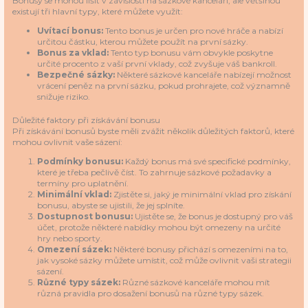
Bonusy se mohou lišit v závislosti na sázkové kanceláři, ale většinou
existují tři hlavní typy, které můžete využít:
Uvítací bonus:
Tento bonus je určen pro nové hráče a nabízí
určitou částku, kterou můžete použít na první sázky.
Bonus za vklad:
Tento typ bonusu vám obvykle poskytne
určité procento z vaší první vklady, což zvyšuje váš bankroll.
Bezpečné sázky:
Některé sázkové kanceláře nabízejí možnost
vrácení peněz na první sázku, pokud prohrajete, což významně
snižuje riziko.
Důležité faktory při získávání bonusu
Při získávání bonusů byste měli zvážit několik důležitých faktorů, které
mohou ovlivnit vaše sázení:
Podmínky bonusu:
Každý bonus má své specifické podmínky,
které je třeba pečlivě číst. To zahrnuje sázkové požadavky a
termíny pro uplatnění.
Minimální vklad:
Zjistěte si, jaký je minimální vklad pro získání
bonusu, abyste se ujistili, že jej splníte.
Dostupnost bonusu:
Ujistěte se, že bonus je dostupný pro váš
účet, protože některé nabídky mohou být omezeny na určité
hry nebo sporty.
Omezení sázek:
Některé bonusy přichází s omezeními na to,
jak vysoké sázky můžete umístit, což může ovlivnit vaši strategii
sázení.
Různé typy sázek:
Různé sázkové kanceláře mohou mít
různá pravidla pro dosažení bonusů na různé typy sázek.