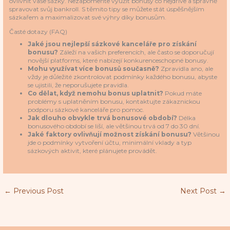
ovlivnit vaše sázky. Nezapomeňte využít bonusy co nejdříve a správně
spravovat svůj bankroll. S těmito tipy se můžete stát úspěšnějším
sázkařem a maximalizovat své výhry díky bonusům.
Časté dotazy (FAQ)
Jaké jsou nejlepší sázkové kanceláře pro získání
bonusu?
Záleží na vašich preferencích, ale často se doporučují
novější platforms, které nabízejí konkurenceschopné bonusy.
Mohu využívat více bonusů současně?
Zpravidla ano, ale
vždy je důležité zkontrolovat podmínky každého bonusu, abyste
se ujistili, že neporušujete pravidla.
Co dělat, když nemohu bonus uplatnit?
Pokud máte
problémy s uplatněním bonusu, kontaktujte zákaznickou
podporu sázkové kanceláře pro pomoc.
Jak dlouho obvykle trvá bonusové období?
Délka
bonusového období se liší, ale většinou trvá od 7 do 30 dní.
Jaké faktory ovlivňují možnost získání bonusu?
Většinou
jde o podmínky vytvoření účtu, minimální vklady a typ
sázkových aktivit, které plánujete provádět.
←
Previous Post
Next Post
→