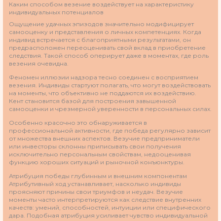
Каким способом везение воздействует на характеристику
индивидуальных потенциалов
Ощущение удачных эпизодов значительно модифицирует
самооценку и представления о личных компетенциях. Когда
индивид встречается с благоприятными результатами, он
предрасположен переоценивать свой вклад в приобретение
следствия. Такой способ оперирует даже в моментах, где роль
везения очевидна.
Феномен иллюзии надзора тесно соединен с восприятием
везения. Индивиды стартуют полагать, что могут воздействовать
на моменты, что объективно не поддаются их воздействию.
Кент становится базой для построения завышенной
самооценки и чрезмерной уверенности в персональных силах.
Особенно красочно это обнаруживается в
профессиональной активности, где победа регулярно зависит
от множества внешних аспектов. Везучие предприниматели
или инвесторы склонны приписывать свои получения
исключительно персональным свойствам, недооценивая
функцию хороших ситуаций и рыночной конъюнктуры.
Атрибуция победы глубинным и внешним компонентам
Атрибутивный ход устанавливает, насколько индивиды
проясняют причины свои триумфов и неудач. Везучие
моменты часто интерпретируются как следствие внутренних
качеств: умений, способностей, интуиции или специфического
дара. Подобная атрибуция усиливает чувство индивидуальной