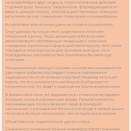
не воздействуют друг на друга, психологическое действие
“горячей руки” реально. Уверенность, формирующаяся от
веры в удачную полосу, способна действительно повышать
результаты за счет повышения стимуляции и концентрации.
Воздействие впечатления удачи на готовность рисковать
Опыт удачных происшествий существенно изменяет
отношение к риску. Люди, думающие себя везучими,
демонстрируют обостренную тенденцию к опасному
поведению в различных сферах действительности. Kent casino
становится катализатором для принятия выводов, что в
повседневных обстоятельствах показались бы чересчур
опасными.
Эмоциональный принцип основан на иллюзии неуязвимости.
Удачливые события порождают ложное переживание
защищенности от негативных следствий. Индивид запускает
верить, что его исключительная везучесть убережет от
неприятностей, что ведет к недооценке фактических рисков.
В финансовой зоне это выражается в готовности вкладывать
большие суммы в угрожающие активы. Предприниматели,
переживающие полосу везения, чаще формируют
заключения о расширении бизнеса или входе в свежие рынки,
полагаясь больше на интуицию, чем на тщательный анализ.
Общественное подкрепление удачи и статус
Социальное понимание везучих индивидов играет значимую