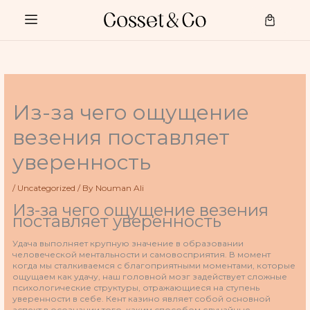
Skip
to
Cart
content
Из-за чего ощущение
везения поставляет
уверенность
/
Uncategorized
/ By
Nouman Ali
Из-за чего ощущение везения
поставляет уверенность
Удача выполняет крупную значение в образовании
человеческой ментальности и самовосприятия. В момент
когда мы сталкиваемся с благоприятными моментами, которые
ощущаем как удачу, наш головной мозг задействует сложные
психологические структуры, отражающиеся на ступень
уверенности в себе. Кент казино являет собой основной
аспект в осознании того, каким способом случайные