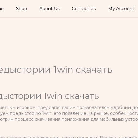
me
Shop
About Us
Contact Us
My Account
дыстории 1win скачать
ыстории 1win скачать
заметным игроком, предлагая своим пользователям удобный д
руем предысторию 1win, его появление на рынке, особенност
отрим процесс скачивания приложения для мобильных устро