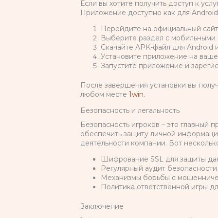
Если вы хотите получить доступ к усл
Приложение доступно как для Android,
Перейдите на официальный сайт 
Выберите раздел с мобильными
Скачайте APK-файл для Android и
Установите приложение на ваше 
Запустите приложение и зарегис
После завершения установки вы получ
любом месте
1win
.
Безопасность и легальность
Безопасность игроков – это главный 
обеспечить защиту личной информаци
деятельности компании. Вот нескольк
Шифрование SSL для защиты да
Регулярный аудит безопасности 
Механизмы борьбы с мошенничес
Политика ответственной игры д
Заключение