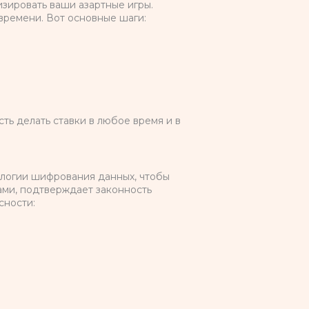
изировать ваши азартные игры.
 времени. Вот основные шаги:
ть делать ставки в любое время и в
нологии шифрования данных, чтобы
ами, подтверждает законность
сности: