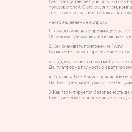
1win предоставляет уникальный опыт в
пользователей. С его развитием, ком
Тем не менее, как и в любом азартном
Часто задаваемые вопросы
1. Каковы основные преимущества исп
Основные преимущества включают удо
2. Как скачивать приложение 1win?
Вы можете скачать приложение с офици
3. Поддерживает ли 1win мобильные с
Да, платформа полностью адаптирован
4. Есть ли у 1win бонусы для новых по
Да, 1win предлагает различные бонусы
5. Как гарантируется безопасность да
1win применяет современные методы 