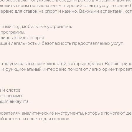
тро завоевала популярность среди игроков в России и других
ложить своим пользователям широкий спектр услуг в сфере б
ервис для ставок на спорт и казино. Важными аспектами, ко
нный под мобильные устройства.
 программы.
зличные виды спорта.
щей легальность и безопасность предоставляемых услуг.
ство уникальных возможностей, которые делают Betfair при
и и функциональный интерфейс помогают легко ориентирова
 и слотов.
с призами.
ция аккаунта.
ователям аналитические инструменты, которые помогают дел
й контент и советы для игроков.