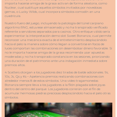
importa hacerse amiga de la grasa activan de forma aleatoria, como
Nuclear, cual sustituye aquellos símbolos invitados por novedosas
gemas, o Lucky Wilds, cual incorpora símbolos comodín an una
cuadrícula.
Nuestro fuero del juego, incluyendo la patologí­a del túnel carpiano
algoritmo RNG, estuviese almacenado y no ha transpirado verificado
referente a servidores separados para casinos. Otro enfoque válido serí­a
experimentar la interpretación demo slot Sweet Bonanza, cual permite
reconocer una mecánica exacta de el entretenimiento desplazándolo
hacia el pelo la manera sobre cómo llegan a convertirse en focos de
luces comportan las combinaciones sin desembolsar dinero favorable. Si
no le importa hacerse amiga de la grasa recomienda usar apuestas
moderadas y no ha transpirado constancia en los sesiones, priorizando
una duración de el patrimonio ante una indagación inmediata sobre
premios altos.
4 Scatters otorgan a los jugadores diez tiradas de balde adicionales. 9s,
10s, Js, Qs y Ks – Apetencia premios realizando combinaciones con
alrededor menos 8 de estos símbolos. Una video tragamonedas
Bonanza siempre lleva a los jugadores a la filón plagada sobre joyas
dentro del centro del parque. Los jugadores correrán con el fin de
acumular hermosas piedras preciosas desplazándolo hacia el pelo otras
símbolos.