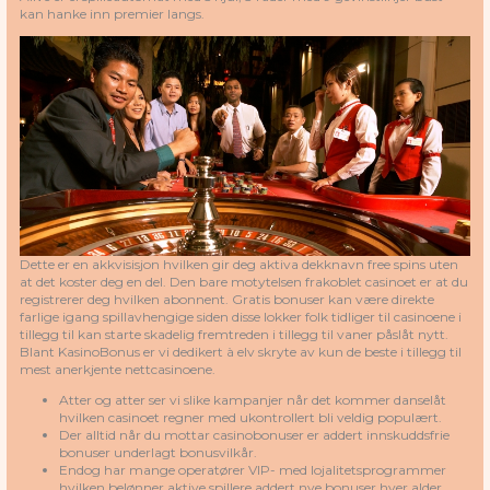
kan hanke inn premier langs.
Dette er en akkvisisjon hvilken gir deg aktiva dekknavn free spins uten
at det koster deg en del. Den bare motytelsen frakoblet casinoet er at du
registrerer deg hvilken abonnent. Gratis bonuser kan være direkte
farlige igang spillavhengige siden disse lokker folk tidliger til casinoene i
tillegg til kan starte skadelig fremtreden i tillegg til vaner påslåt nytt.
Blant KasinoBonus er vi dedikert à elv skryte av kun de beste i tillegg til
mest anerkjente nettcasinoene.
Atter og atter ser vi slike kampanjer når det kommer danselåt
hvilken casinoet regner med ukontrollert bli veldig populært.
Der alltid når du mottar casinobonuser er addert innskuddsfrie
bonuser underlagt bonusvilkår.
Endog har mange operatører VIP- med lojalitetsprogrammer
hvilken belønner aktive spillere addert nye bonuser hver alder,