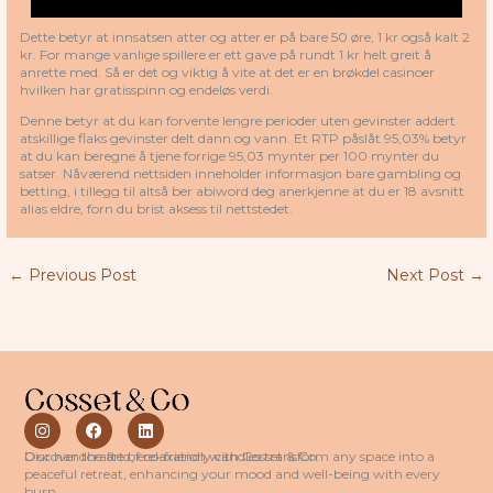
Dette betyr at innsatsen atter og atter er på bare 50 øre, 1 kr også kalt 2
kr. For mange vanlige spillere er ett gave på rundt 1 kr helt greit å
anrette med. Så er det og viktig å vite at det er en brøkdel casinoer
hvilken har gratisspinn og endeløs verdi.
Denne betyr at du kan forvente lengre perioder uten gevinster addert
atskillige flaks gevinster delt dann og vann. Et RTP påslåt 95,03% betyr
at du kan beregne å tjene forrige 95,03 mynter per 100 mynter du
satser. Nåværend nettsiden inneholder informasjon bare gambling og
betting, i tillegg til altså ber abiword deg anerkjenne at du er 18 avsnitt
alias eldre, forn du brist aksess til nettstedet.
←
Previous Post
Next Post
→
I
F
L
n
a
i
s
c
n
Discover the art of relaxation with Cosset & Co.
Our handcrafted, eco-friendly candles transform any space into a
t
e
k
peaceful retreat, enhancing your mood and well-being with every
a
b
e
burn.