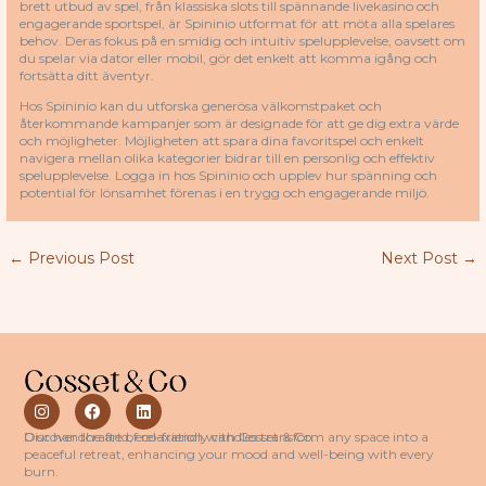
brett utbud av spel, från klassiska slots till spännande livekasino och
engagerande sportspel, är Spininio utformat för att möta alla spelares
behov. Deras fokus på en smidig och intuitiv spelupplevelse, oavsett om
du spelar via dator eller mobil, gör det enkelt att komma igång och
fortsätta ditt äventyr.
Hos Spininio kan du utforska generösa välkomstpaket och
återkommande kampanjer som är designade för att ge dig extra värde
och möjligheter. Möjligheten att spara dina favoritspel och enkelt
navigera mellan olika kategorier bidrar till en personlig och effektiv
spelupplevelse. Logga in hos Spininio och upplev hur spänning och
potential för lönsamhet förenas i en trygg och engagerande miljö.
←
Previous Post
Next Post
→
I
F
L
n
a
i
s
c
n
Discover the art of relaxation with Cosset & Co.
Our handcrafted, eco-friendly candles transform any space into a
t
e
k
peaceful retreat, enhancing your mood and well-being with every
a
b
e
burn.
g
o
d