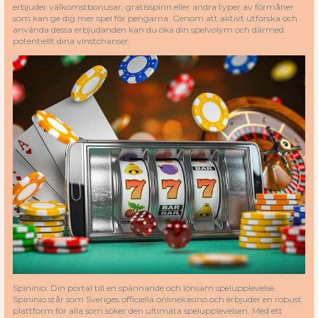
erbjuder välkomstbonusar, gratisspinn eller andra typer av förmåner
som kan ge dig mer spel för pengarna. Genom att aktivt utforska och
använda dessa erbjudanden kan du öka din spelvolym och därmed
potentiellt dina vinstchanser.
Spininio: Din portal till en spännande och lönsam spelupplevelse
Spininio står som Sveriges officiella onlinekasino och erbjuder en robust
plattform för alla som söker den ultimata spelupplevelsen. Med ett