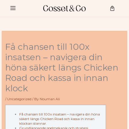
Skip
to
Cart
content
Få chansen till 100x
insatsen – navigera din
höna säkert längs Chicken
Road och kassa in innan
klock
/
Uncategorized
/ By
Nouman Ali
Få chansen till 100x insatsen – navigera din höna
säkert längs Chicken Road och kassa in innan
klockan stannar.
Grundläggande spelmekanik och strategi