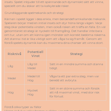
insats. Spelet inbjuder till ett spännande och dynamiskt sätt att vinna,
speciellt om du älskar att ta kalkylerade risker.
Grundläggande spelmekanik och strategi
Kärnan i spelet ligger i dess enkla, men beroendeframkallande mekanik.
Spelaren börjar med en initial insats och styr höna längs vägen. Varje
steg ökar potentiella vinsten, men också risken att träffa en fälla. En väl
genomtänkt strategi är nyckeln till framgång. Det handlar inte bara
om tur, utan om att känna igen mönster och korrekt bedöma riskerna.
Att stanna i tid är lika viktigt som att våga ta sig framåt. Genom att
förstå spelets dynamik kan du maximera dina chanser att vinna stort.
Potentiell
Risknivå
Strategi
Vinst
Låg till
Sätt in en mindre summa och stanna
Låg
Medel
tidigt.
Medel till
Våga ta ett par extra steg, men var
Medel
Hög
beredd att avbryta.
Sätt in en större summa och försök
Mycket
Hög
att nå maximal vinst, med stor risk
Hög
för förlust.
Förstå olika typer av fällor
Vägen är full av olika former av fällor, var och en med sin egen unika