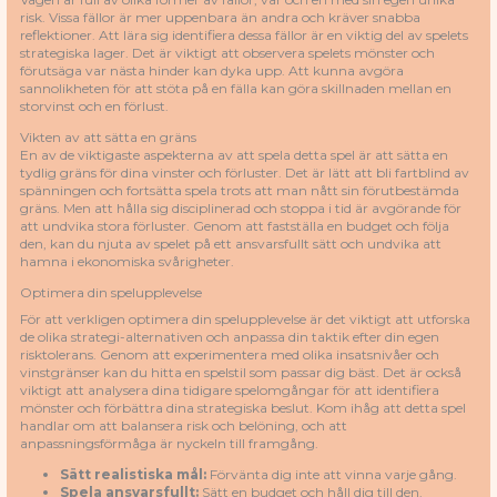
risk. Vissa fällor är mer uppenbara än andra och kräver snabba
reflektioner. Att lära sig identifiera dessa fällor är en viktig del av spelets
strategiska lager. Det är viktigt att observera spelets mönster och
förutsäga var nästa hinder kan dyka upp. Att kunna avgöra
sannolikheten för att stöta på en fälla kan göra skillnaden mellan en
storvinst och en förlust.
Vikten av att sätta en gräns
En av de viktigaste aspekterna av att spela detta spel är att sätta en
tydlig gräns för dina vinster och förluster. Det är lätt att bli fartblind av
spänningen och fortsätta spela trots att man nått sin förutbestämda
gräns. Men att hålla sig disciplinerad och stoppa i tid är avgörande för
att undvika stora förluster. Genom att fastställa en budget och följa
den, kan du njuta av spelet på ett ansvarsfullt sätt och undvika att
hamna i ekonomiska svårigheter.
Optimera din spelupplevelse
För att verkligen optimera din spelupplevelse är det viktigt att utforska
de olika strategi-alternativen och anpassa din taktik efter din egen
risktolerans. Genom att experimentera med olika insatsnivåer och
vinstgränser kan du hitta en spelstil som passar dig bäst. Det är också
viktigt att analysera dina tidigare spelomgångar för att identifiera
mönster och förbättra dina strategiska beslut. Kom ihåg att detta spel
handlar om att balansera risk och belöning, och att
anpassningsförmåga är nyckeln till framgång.
Sätt realistiska mål:
Förvänta dig inte att vinna varje gång.
Spela ansvarsfullt:
Sätt en budget och håll dig till den.