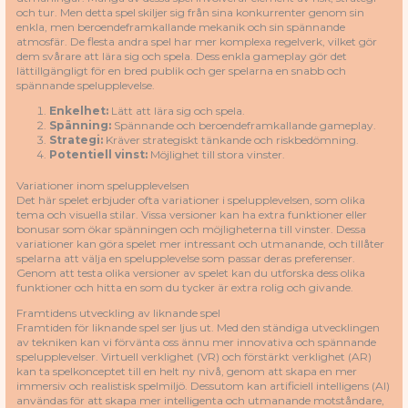
och tur. Men detta spel skiljer sig från sina konkurrenter genom sin
enkla, men beroendeframkallande mekanik och sin spännande
atmosfär. De flesta andra spel har mer komplexa regelverk, vilket gör
dem svårare att lära sig och spela. Dess enkla gameplay gör det
lättillgängligt för en bred publik och ger spelarna en snabb och
spännande spelupplevelse.
Enkelhet:
Lätt att lära sig och spela.
Spänning:
Spännande och beroendeframkallande gameplay.
Strategi:
Kräver strategiskt tänkande och riskbedömning.
Potentiell vinst:
Möjlighet till stora vinster.
Variationer inom spelupplevelsen
Det här spelet erbjuder ofta variationer i spelupplevelsen, som olika
tema och visuella stilar. Vissa versioner kan ha extra funktioner eller
bonusar som ökar spänningen och möjligheterna till vinster. Dessa
variationer kan göra spelet mer intressant och utmanande, och tillåter
spelarna att välja en spelupplevelse som passar deras preferenser.
Genom att testa olika versioner av spelet kan du utforska dess olika
funktioner och hitta en som du tycker är extra rolig och givande.
Framtidens utveckling av liknande spel
Framtiden för liknande spel ser ljus ut. Med den ständiga utvecklingen
av tekniken kan vi förvänta oss ännu mer innovativa och spännande
spelupplevelser. Virtuell verklighet (VR) och förstärkt verklighet (AR)
kan ta spelkonceptet till en helt ny nivå, genom att skapa en mer
immersiv och realistisk spelmiljö. Dessutom kan artificiell intelligens (AI)
användas för att skapa mer intelligenta och utmanande motståndare,