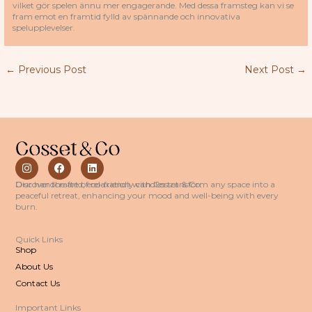
vilket gör spelen ännu mer engagerande. Med dessa framsteg kan vi se
fram emot en framtid fylld av spännande och innovativa
spelupplevelser.
←
Previous Post
Next Post
→
I
F
L
n
a
i
s
c
n
Discover the art of relaxation with Cosset & Co.
Our handcrafted, eco-friendly candles transform any space into a
t
e
k
peaceful retreat, enhancing your mood and well-being with every
a
b
e
burn.
g
o
d
r
o
i
a
k
n
Quick Links
m
Shop
About Us
Contact Us
Important Links