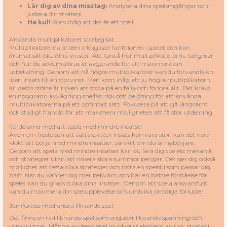
Lär dig av dina misstag:
Analysera dina spelomgångar och
justera din strategi.
Ha kul!
Kom ihåg att det är ett spel!
Använda multiplikatorer strategiskt
Multiplikatorerna är den viktigaste funktionen i spelet och kan
dramatiskt öka dina vinster. Att förstå hur multiplikatorerna fungerar
och hur de ackumuleras är avgörande för att maximera din
utbetalning. Genom att nå högre multiplikatorer kan du förvandla en
liten insats till en storvinst. Men kom ihåg att ju högre multiplikatorn
är, desto större är risken att stöta på en fälla och förlora allt. Det krävs
en noggrann avvägning mellan risk och belöning för att använda
multiplikatorerna på ett optimalt sätt. Fokusera på att gå långsamt
och stadigt framåt för att maximera möjligheten att få stor utdelning.
Fördelarna med att spela med mindre insatser
Även om frestelsen att sätta en stor insats kan vara stor, kan det vara
klokt att börja med mindre insatser, särskilt om du är nybörjare.
Genom att spela med mindre insatser kan du lära dig spelets mekanik
och strategier utan att riskera stora summor pengar. Det ger dig också
möjlighet att testa olika strategier och hitta en spelstil som passar dig
bäst. När du känner dig mer bekväm och har en bättre förståelse för
spelet kan du gradvis öka dina insatser. Genom att spela ansvarsfullt
kan du maximera din spelupplevelse och undvika onödiga förluster.
Jämförelse med andra liknande spel
Det finns en rad liknande spel som erbjuder liknande spänning och
utmaningar. Många av dessa spel involverar element av risk, strategi