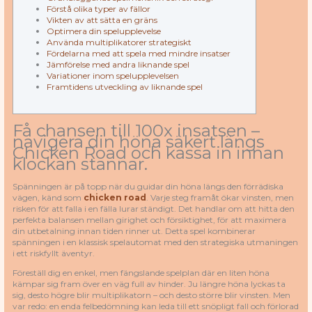
Förstå olika typer av fällor
Vikten av att sätta en gräns
Optimera din spelupplevelse
Använda multiplikatorer strategiskt
Fördelarna med att spela med mindre insatser
Jämförelse med andra liknande spel
Variationer inom spelupplevelsen
Framtidens utveckling av liknande spel
Få chansen till 100x insatsen –
navigera din höna säkert längs
Chicken Road och kassa in innan
klockan stannar.
Spänningen är på topp när du guidar din höna längs den förrädiska
vägen, känd som
chicken road
. Varje steg framåt ökar vinsten, men
risken för att falla i en fälla lurar ständigt. Det handlar om att hitta den
perfekta balansen mellan girighet och försiktighet, för att maximera
din utbetalning innan tiden rinner ut. Detta spel kombinerar
spänningen i en klassisk spelautomat med den strategiska utmaningen
i ett riskfyllt äventyr.
Föreställ dig en enkel, men fängslande spelplan där en liten höna
kämpar sig fram över en väg full av hinder. Ju längre höna lyckas ta
sig, desto högre blir multiplikatorn – och desto större blir vinsten. Men
var redo: en enda felbedömning kan leda till ett snöpligt fall och förlorad