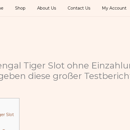
me
Shop
About Us
Contact Us
My Account
ngal Tiger Slot ohne Einzahl
geben diese großer Testberich
er Slot