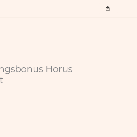
Cart
ungsbonus Horus
t