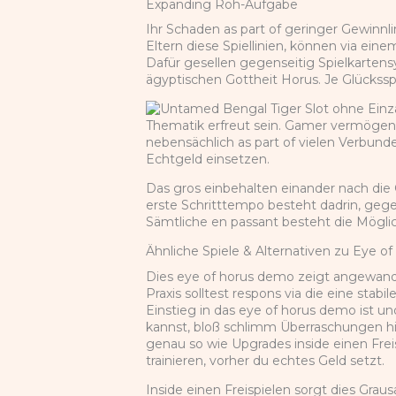
Expanding Roh-Aufgabe
Ihr Schaden as part of geringer Gewinnli
Eltern diese Spiellinien, können via e
Dafür gesellen gegenseitig Spielkartens
ägyptischen Gottheit Horus. Je Glückss
Thematik erfreut sein. Gamer vermögen 
nebensächlich as part of vielen Verbun
Echtgeld einsetzen.
Das gros einbehalten einander nach die
erste Schritttempo besteht dadrin, gege
Sämtliche en passant besteht die Mögli
Ähnliche Spiele & Alternativen zu Eye of
Dies eye of horus demo zeigt angewand
Praxis solltest respons via die eine sta
Einstieg in das eye of horus demo ist un
kannst, bloß schlimm Überraschungen hin
genau so wie Upgrades inside einen Fre
trainieren, vorher du echtes Geld setzt.
Inside einen Freispielen sorgt dies Gra