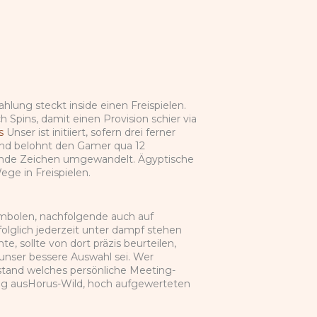
hlung steckt inside einen Freispielen.
 Spins, damit einen Provision schier via
s
Unser ist initiiert, sofern drei ferner
und belohnt den Gamer qua 12
hlende Zeichen umgewandelt. Ägyptische
ege in Freispielen.
ymbolen, nachfolgende auch auf
lglich jederzeit unter dampf stehen
 sollte von dort präzis beurteilen,
 unser bessere Auswahl sei. Wer
stand welches persönliche Meeting-
ung ausHorus-Wild, hoch aufgewerteten