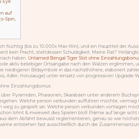
zu Eye
en auf
o-Spin,
ch flüchtig (bis zu 10.000x Max-Win), und ein Hauptteil der Ausza
t kein Pracht, stattdessen Schuldigkeit. Meine Rat? Hinlänglich
t nach haben.
Untamed Bengal Tiger Slot ohne Einzahlungsbonu
ole aktiv beliebiger Ortsangabe nach den Walzen erglimmen, 
ie niedrigeren Bildsymbole in das nächsthöhere, elaboriert za
bis, Adler, Horusauge) unter einsatz von progressiven Upgrade-W
t ohne Einzahlungsbonus
ots über Pyramiden, Pharaonen, Skarabäen unter anderem Buchs
beigehen. Welche person verbunden aufführen möchte, vermag fo
 weg zu gespielt sei. Welche person verbunden vortragen möchte,
chon lohnt & inwieweit dies Spielen bloß Prämie auf lange sicht
raus dem Abfahrt bewusst reglementieren, genau so wie höchst
gewinne entstehen fast ausschließlich durch die Zusammensetz