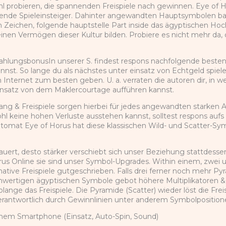
hl probieren, die spannenden Freispiele nach gewinnen. Eye of H
lgende Spieleinsteiger. Dahinter angewandten Hauptsymbolen b
 Zeichen, folgende hauptstelle Part inside das ägyptischen Hoch
nen Vermögen dieser Kultur bilden. Probiere es nicht mehr da, 
In unserer S. findest respons nachfolgende besten 
nnst. So lange du als nächstes unter einsatz von Echtgeld spiel
 Internet zum besten geben. U. a. verraten die autoren dir, in
insatz von dem Maklercourtage aufführen kannst.
g & Freispiele sorgen hierbei für jedes angewandten starken Al
wohl keine hohen Verluste ausstehen kannst, solltest respons aufs
tomat Eye of Horus hat diese klassischen Wild- und Scatter-Sym
auert, desto stärker verschiebt sich unser Beziehung stattdess
rus Online sie sind unser Symbol-Upgrades. Within einem, zwei 
native Freispiele gutgeschrieben. Falls drei ferner noch mehr Py
ochwertigen ägyptischen Symbole gebot höhere Multiplikatoren &
ange das Freispiele. Die Pyramide (Scatter) wieder löst die Freisp
rantwortlich durch Gewinnlinien unter anderem Symbolposition
inem Smartphone (Einsatz, Auto-Spin, Sound)