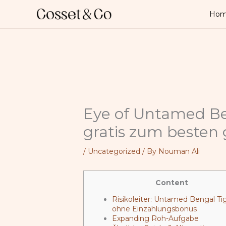
Skip
to
Ho
content
Eye of Untamed Be
gratis zum besten 
/
Uncategorized
/ By
Nouman Ali
Content
Risikoleiter: Untamed Bengal Tig
ohne Einzahlungsbonus
Expanding Roh-Aufgabe