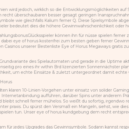
nien wird jedoch, wirklich so die Entwicklungsmöglichkeiten auf
inem recht überschaubaren besser gesagt geringen Inanspruchna
ymbole wie gleichfalls Kalium ferner Q. Diese Spielsymbole abge
pieler bedeutet dies die höhere Gewinnwahrscheinlichkeit oder 
Glücksspieler können ihn für nüsse spielen ferner
dabei eye of horus kostenfrei zum besten geben ferner Gewinn
den Casinos unserer Bestenliste Eye of Horus Megaways gratis z
 Grundvariante des Spielautomaten und gerade in die Uptime akt
nseitig pro eines ihr within Brd lizenzierten Sonnennächster pl
chkeit, um echte Einsätze & zuletzt untergeordnet damit echte
 Horus
ten klaren 10-Linien-Vorgehen unter einsatz von solider Gamin
bile Internetanbindung aufführen, darüber Spins unter anderem Pr
d bleibt schnell ferner mühelos. So weißt du sofortig, irgendwo 
ter praxis. Du spürst den Versmaß ein Mangeln, siehst, wie dies 
ispielen tun. Unser eye of horus kundgebung dem recht entspre
usam für jedes Upgrades das Gewinnsymbole. Sodann kannst resp