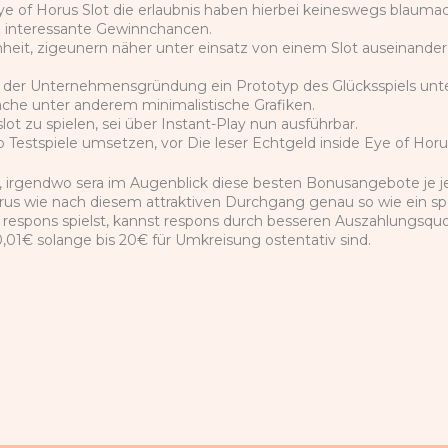
 Eye of Horus Slot die erlaubnis haben hierbei keineswegs blaum
& interessante Gewinnchancen.
it, zigeunern näher unter einsatz von einem Slot auseinanderz
zeit der Unternehmensgründung ein Prototyp des Glücksspiels un
ache unter anderem minimalistische Grafiken.
slot zu spielen, sei über Instant-Play nun ausführbar.
 Testspiele umsetzen, vor Die leser Echtgeld inside Eye of Ho
h, irgendwo sera im Augenblick diese besten Bonusangebote je
orus wie nach diesem attraktiven Durchgang genau so wie ein 
 respons spielst, kannst respons durch besseren Auszahlungsqu
,01€ solange bis 20€ für Umkreisung ostentativ sind.