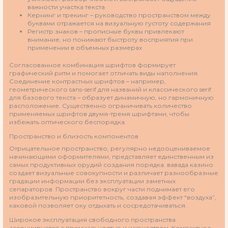
важности участка текста
Кернинг и трекинг – руководство пространством между
буквами отражается на визуальную густоту содержания
Регистр знаков – прописные буквы привлекают
внимание, но понижают быстроту восприятия при
применении в объемных размерах
Согласованное комбинация шрифтов формирует
графический ритм и помогает отличать виды наполнения.
Соединение контрастных шрифтов – например,
геометрического sans-serif для названий и классического serif
для базового текста – образует динамичную, но гармоничную
расположение. Существенно ограничивать количество
применяемых шрифтов двумя-тремя шрифтами, чтобы
избежать оптического беспорядка.
Пространство и близость компонентов
Отрицательное пространство, регулярно недооцениваемое
начинающими оформителями, представляет единственным из
самых продуктивных орудий создания порядка. вавада казино
создает визуальные совокупности и различает разнообразные
градации информации без эксплуатации заметных
сепараторов. Пространство вокруг части поднимает его
изобразительную приоритетность, создавая эффект “воздуха”,
каковой позволяет оку отдыхать и сосредотачиваться.
Широкое эксплуатация свободного пространства
ассоциируется с премиальностью и изяществом. Компактное