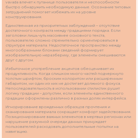
vavada влечет к путанице пользователя и неспособности
быстро обнаружить необходимую данные. Осознание типовых
затруднений помогает избежать их на уровне
конструирования.
Единственная из приоритетных заблуждений – отсутствие
достаточного контраста между градациями порядка. Если
заголовки лишь чуть массивнее основного текста,
пользователю сложно стремительно ориентироваться в
структуре материала. Недостаточное пространство между
многообразными блоками сведений формирует
изобразительную неразбериху, где элементы смешиваются
друг с другом.
Избыточное употребление акцентов обесценивает их
продуктивность. Когда слишком много частей подчеркнуто
толстым шрифтом, броским колоритом или расширенным
габаритом, ни один из них не достигает должного фокуса.
Непоследовательность в использовании стилистик рушит
логику градации – допустим, если элементы единственного
градации оформлены различно в разных долях интерфейса.
Игнорирование врожденных образцов прочтения и
сканирования материала сокращает комфорт задействования.
Позиционирование важных элементов в мертвых регионах или
нарушение разумной очереди данных принуждает
пользователей расходовать дополнительные попытки на
навигацию.