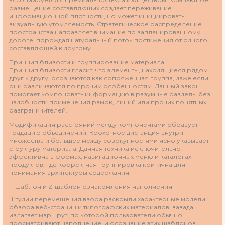
размещение составляющих создает переживание
информационной плотности, но может инициировать
визуальную утомляемость. Стратегическое распределение
пространства направляет внимание по запланированному
дороге, порождая натуральный поток постижения от одного
составляющей к другому.
Принцип близости и группирование материала
Принцип близости гласит, что элементы, находящиеся рядом
друг к другу, осознаются как сопряженная группа, даже если
они различаются по прочим особенностям. Данный закон
помогает компоновать информацию в разумные разделы без
надобности применения рамок, линий или прочих понятных
разграничителей.
Модификация расстояний между компонентами образует
градацию объединений. Крохотное дистанция внутри
множества и большее между совокупностями ясно указывает
структуру материала. Данная техника исключительно
эффективна в формах, навигационных меню и каталогах
продуктов, где корректная группировка критична для
понимания архитектуры содержания.
F-шаблон и Z-шаблон ознакомления наполнения
Штудии перемещения взора раскрыли характерные модели
обзора веб-страниц и типографских материалов. вавада
излагает маршрут, по которой пользователи обычно
просматривают наполнение, и осознание этих шаблонов