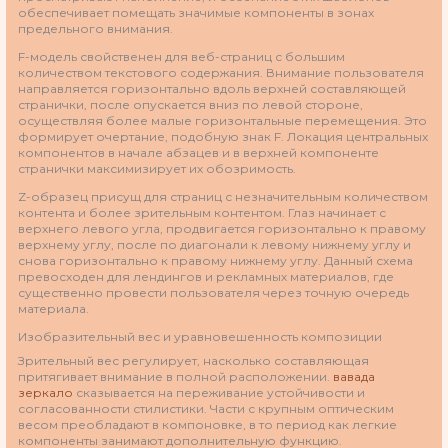
обеспечивает помещать значимые компоненты в зонах
предельного внимания.
F-модель свойственен для веб-страниц с большим
количеством текстового содержания. Внимание пользователя
направляется горизонтально вдоль верхней составляющей
странички, после опускается вниз по левой стороне,
осуществляя более малые горизонтальные перемещения. Это
формирует очертание, подобную знак F. Локация центральных
компонентов в начале абзацев и в верхней компоненте
странички максимизирует их обозримость.
Z-образец присущ для страниц с незначительным количеством
контента и более зрительным контентом. Глаз начинает с
верхнего левого угла, продвигается горизонтально к правому
верхнему углу, после по диагонали к левому нижнему углу и
снова горизонтально к правому нижнему углу. Данный схема
превосходен для лендингов и рекламных материалов, где
существенно провести пользователя через точную очередь
материала.
Изобразительный вес и уравновешенность композиции
Зрительный вес регулирует, насколько составляющая
притягивает внимание в полной расположении.
вавада
зеркало
сказывается на переживание устойчивости и
согласованности стилистики. Части с крупным оптическим
весом преобладают в компоновке, в то период как легкие
компоненты занимают дополнительную функцию.