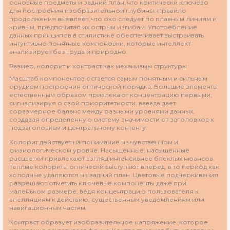
основные предметы и задний план, что критически ключево
для построения изобразительной глубины. Правило
продолжения выявляет, что око следует по плавным линиям и
кривым, предпочитая их острым изгибам. Употребление
данных принципов в стилистике обеспечивает выстраивать
интуитивно понятные компоновки, которые интеллект
анализирует без труда и природно.
Размер, колорит и контраст как механизмы структуры
Масштаб компонентов остается самым понятным и сильным
орудием построения оптической порядка. Большие элементы
естественным образом привлекают концентрацию первыми,
сигнализируя о свой приоритетности. вавада дает
соразмерное баланс между разными уровнями данных,
создавая определенную систему значимости от заголовков к
подзаголовкам и центральному контенту.
Колорит действует на понимание на чувственном и
физиологическом уровне. Насыщенные, насыщенные
расцветки привлекают взгляд интенсивнее блеклых нюансов.
Теплые колориты оптически выступают вперед, в то период как
холодные удаляются на задний план. Цветовые подчеркивания
разрешают отметить ключевые компоненты даже при
маленьком размере, ведя концентрацию пользователя к
апелляциям к действию, существенным уведомлениям или
навигационным частям.
Контраст образует изобразительное напряжение, которое