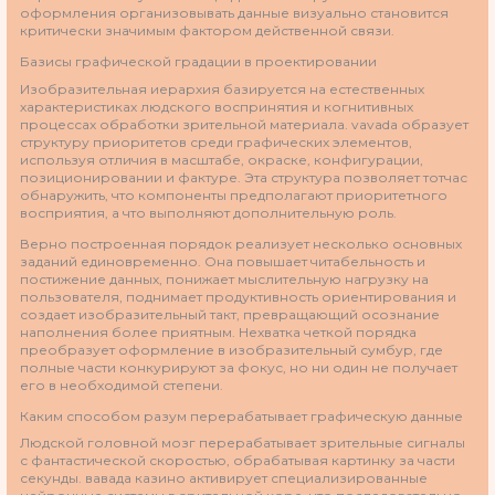
оформления организовывать данные визуально становится
критически значимым фактором действенной связи.
Базисы графической градации в проектировании
Изобразительная иерархия базируется на естественных
характеристиках людского воспринятия и когнитивных
процессах обработки зрительной материала. vavada образует
структуру приоритетов среди графических элементов,
используя отличия в масштабе, окраске, конфигурации,
позиционировании и фактуре. Эта структура позволяет тотчас
обнаружить, что компоненты предполагают приоритетного
восприятия, а что выполняют дополнительную роль.
Верно построенная порядок реализует несколько основных
заданий единовременно. Она повышает читабельность и
постижение данных, понижает мыслительную нагрузку на
пользователя, поднимает продуктивность ориентирования и
создает изобразительный такт, превращающий осознание
наполнения более приятным. Нехватка четкой порядка
преобразует оформление в изобразительный сумбур, где
полные части конкурируют за фокус, но ни один не получает
его в необходимой степени.
Каким способом разум перерабатывает графическую данные
Людской головной мозг перерабатывает зрительные сигналы
с фантастической скоростью, обрабатывая картинку за части
секунды. вавада казино активирует специализированные