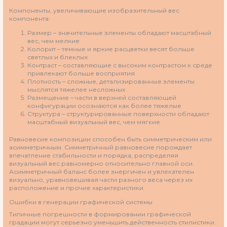
Компоненты, увеличивающие изобразительный вес
компонента:
Размер – значительные элементы обладают масштабный
вес, чем мелкие
Колорит – темные и яркие расцветки весят больше
светлых и блеклых
Контраст – составляющие с высоким контрастом к среде
привлекают больше восприятия
Плотность – сложные, детализированные элементы
мыслятся тяжелее несложных
Размещение – части в верхней составляющей
конфигурации осознаются как более тяжелые
Структура – структурированные поверхности обладают
масштабный визуальный вес, чем мягкие
Равновесие композиции способен быть симметрическим или
асимметричным. Симметричный равновесие порождает
впечатление стабильности и порядка, распределяя
визуальный вес равномерно относительно главной оси.
Асимметричный баланс более энергичен и увлекателен
визуально, уравновешивая части разного веса через их
расположение и прочие характеристики.
Ошибки в генерации графической системы
Типичные погрешности в формировании графической
градации могут серьезно уменьшить действенность стилистики.