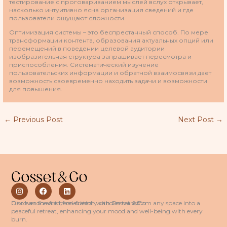
тестирование с проговариванием мыслей вслух открывает,
насколько интуитивно ясна организация сведений и где
пользователи ощущают сложности.
Оптимизация системы – это беспрестанный способ. По мере
трансформации контента, образования актуальных опций или
перемещений в поведении целевой аудитории
изобразительная структура запрашивает пересмотра и
приспособления. Систематический изучение
пользовательских информации и обратной взаимосвязи дает
возможность своевременно находить задачи и возможности
для повышения.
←
Previous Post
Next Post
→
I
F
L
n
a
i
s
c
n
Discover the art of relaxation with Cosset & Co.
Our handcrafted, eco-friendly candles transform any space into a
t
e
k
peaceful retreat, enhancing your mood and well-being with every
a
b
e
burn.
g
o
d