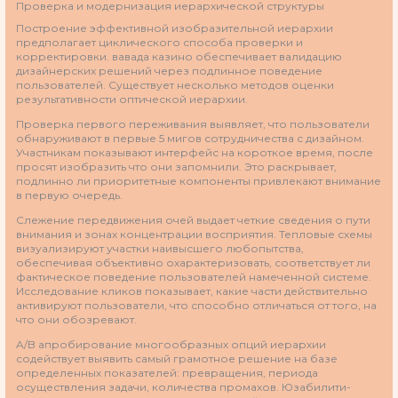
Проверка и модернизация иерархической структуры
Построение эффективной изобразительной иерархии
предполагает циклического способа проверки и
корректировки. вавада казино обеспечивает валидацию
дизайнерских решений через подлинное поведение
пользователей. Существует несколько методов оценки
результативности оптической иерархии.
Проверка первого переживания выявляет, что пользователи
обнаруживают в первые 5 мигов сотрудничества с дизайном.
Участникам показывают интерфейс на короткое время, после
просят изобразить что они запомнили. Это раскрывает,
подлинно ли приоритетные компоненты привлекают внимание
в первую очередь.
Слежение передвижения очей выдает четкие сведения о пути
внимания и зонах концентрации восприятия. Тепловые схемы
визуализируют участки наивысшего любопытства,
обеспечивая объективно охарактеризовать, соответствует ли
фактическое поведение пользователей намеченной системе.
Исследование кликов показывает, какие части действительно
активируют пользователи, что способно отличаться от того, на
что они обозревают.
A/B апробирование многообразных опций иерархии
содействует выявить самый грамотное решение на базе
определенных показателей: превращения, периода
осуществления задачи, количества промахов. Юзабилити-