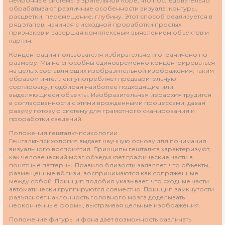
нейронные системы в зрительной коре, что последовательно
обрабатывают различные особенности визуала: контуры,
расцветки, перемещение, глубину. Этот способ реализуется в
ряд этапов, начиная с исходной проработки простых
признаков и завершая комплексным выявлением объектов и
картин.
Концентрация пользователя избирательно и ограничено по
размеру. Мы не способны единовременно концентрироваться
на целых составляющих изобразительной изображения, таким
образом интеллект употребляет предварительную
сортировку, подбирая наиболее подходящие или
выделяющиеся объекты. Изобразительная иерархия трудится
в согласованности с этими врожденными процессами, давая
разуму готовую систему для грамотного сканирования и
проработки сведений.
Положения гештальт-психологии
Гештальт-психология выдает научную основу для понимания
визуального восприятия. Принципы гештальта характеризуют,
как человеческий мозг объединяет графические части в
понятные паттерны. Правило близости заявляет, что объекты,
размещенные вблизи, воспринимаются как сопряженные
между собой. Принцип подобия указывает, что сходные части
автоматически группируются совместно. Принцип замкнутости
разъясняет наклонность головного мозга доделывать
неоконченные формы, выстраивая цельные изображения.
Положение фигуры и фона дает возможность различать