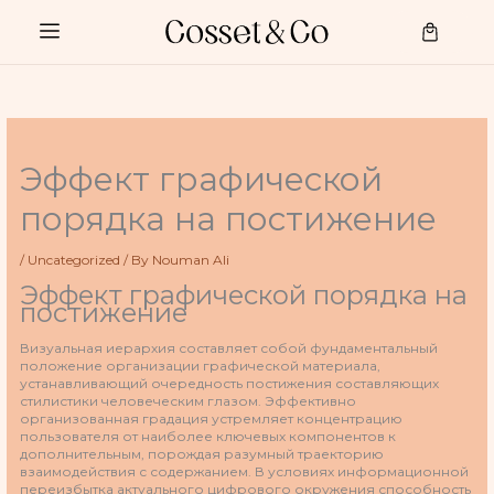
Skip
to
Cart
content
Эффект графической
порядка на постижение
/
Uncategorized
/ By
Nouman Ali
Эффект графической порядка на
постижение
Визуальная иерархия составляет собой фундаментальный
положение организации графической материала,
устанавливающий очередность постижения составляющих
стилистики человеческим глазом. Эффективно
организованная градация устремляет концентрацию
пользователя от наиболее ключевых компонентов к
дополнительным, порождая разумный траекторию
взаимодействия с содержанием. В условиях информационной
переизбытка актуального цифрового окружения способность