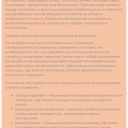
мгновенно захватывает фокус. Контраст может быть цветовым,
тональным, габаритным или фактурным. Повышенный контраст
между контентом и фоном усиливает читабельность и помогает
приоритетным составляющим отличиться из общего
графического хаоса. Разумное применение контраста не
допускает визуальную усталость и создает комфортное
постижение.
Эффект типографики на постижение значимости
Типографика выступает влиятельным средством
изобразительной иерархии, отражаясь не только на
читабельность, но и на чувственное понимание контента.
vavada устанавливает характер связи через отбор начертания,
масштаба и оформления шрифта. Разные типографические
характеристики трудятся вместе, образуя многоуровневую
структуру, где всякий текстовый элемент занимает точное
позицию в иерархии.
Основные типографические переменные для формирования
системы содержат:
Габарит шрифта – первичный показатель приоритетности
элемента, где титулы гораздо массивнее ключевого
текста
Насыщенность начертания – жирные шрифты отличаются
интенсивнее стандартных, привлекая главное
восприятие
Интерлиньяж – повышенное дистанция между строками
усиливает разборчивость и выстраивает ощущение