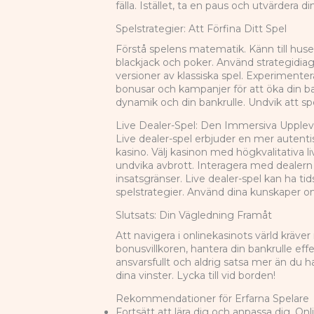
fälla. Istället, ta en paus och utvärdera di
Spelstrategier: Att Förfina Ditt Spel
Förstå spelens matematik. Känn till huse
blackjack och poker. Använd strategidiagr
versioner av klassiska spel. Experimenter
bonusar och kampanjer för att öka din ban
dynamik och din bankrulle. Undvik att sp
Live Dealer-Spel: Den Immersiva Upple
Live dealer-spel erbjuder en mer autent
kasino. Välj kasinon med högkvalitativa l
undvika avbrott. Interagera med dealern
insatsgränser. Live dealer-spel kan ha ti
spelstrategier. Använd dina kunskaper om 
Slutsats: Din Vägledning Framåt
Att navigera i onlinekasinots värld kräver
bonusvillkoren, hantera din bankrulle eff
ansvarsfullt och aldrig satsa mer än du 
dina vinster. Lycka till vid borden!
Rekommendationer för Erfarna Spelare
Fortsätt att lära dig och anpassa dig. O