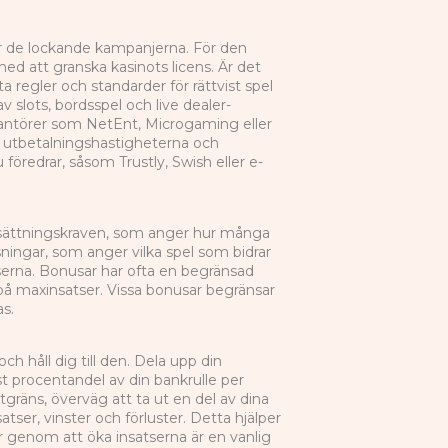
ler de lockande kampanjerna. För den
ed att granska kasinots licens. Är det
a regler och standarder för rättvist spel
 slots, bordsspel och live dealer-
erantörer som NetEnt, Microgaming eller
ka utbetalningshastigheterna och
öredrar, såsom Trustly, Swish eller e-
omsättningskraven, som anger hur många
ingar, som anger vilka spel som bidrar
änserna. Bonusar har ofta en begränsad
på maxinsatser. Vissa bonusar begränsar
as.
h håll dig till den. Dela upp din
ast procentandel av din bankrulle per
tgräns, överväg att ta ut en del av dina
atser, vinster och förluster. Detta hjälper
ter genom att öka insatserna är en vanlig