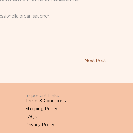
ssionella organisationer.
Next Post
→
Important Links
Terms & Conditions
Shipping Policy
FAQs
Privacy Policy