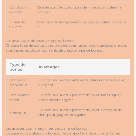
Conditions
Quelles sont les conditions de mise pour utiliser le
de mise
bonus ?
Durée de
Combien de temps avez-vous pour utiliser le bonus
validité
?
Les avantages de chaque type de bonus
Chaque type de bonus a ses propres avantages. Voici quelques-uns des
avantages les plus importants de chaque type de bonus :
Type de
Avantages
bonus
Bonus de
Un bonus qui vous aide à vous lancer dans les jeux
bienvenue
d’argent
Bonus sans
Un bonus qui vous permet de jouer sans risquer
dépôt
votre propre argent
Un bonus qui vous permet de jouer à des jeux de
Free spins
slots pour gagner des gains
Les astuces pour maximiser vos gains de bonus
Lorsque vous utilisez un bonus, il est important de suivre certaines