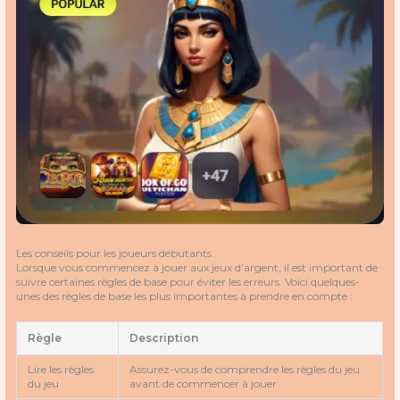
Les conseils pour les joueurs débutants
Lorsque vous commencez à jouer aux jeux d’argent, il est important de
suivre certaines règles de base pour éviter les erreurs. Voici quelques-
unes des règles de base les plus importantes à prendre en compte :
Règle
Description
Lire les règles
Assurez-vous de comprendre les règles du jeu
du jeu
avant de commencer à jouer