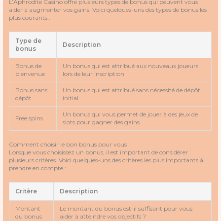
L’Aphrodite Casino offre plusieurs types de bonus qui peuvent vous
aider à augmenter vos gains. Voici quelques-uns des types de bonus les
plus courants :
Type de
Description
bonus
Bonus de
Un bonus qui est attribué aux nouveaux joueurs
bienvenue
lors de leur inscription
Bonus sans
Un bonus qui est attribué sans nécessité de dépôt
dépôt
initial
Un bonus qui vous permet de jouer à des jeux de
Free spins
slots pour gagner des gains
Comment choisir le bon bonus pour vous
Lorsque vous choisissez un bonus, il est important de considérer
plusieurs critères. Voici quelques-uns des critères les plus importants à
prendre en compte :
Critère
Description
Montant
Le montant du bonus est-il suffisant pour vous
du bonus
aider à atteindre vos objectifs ?