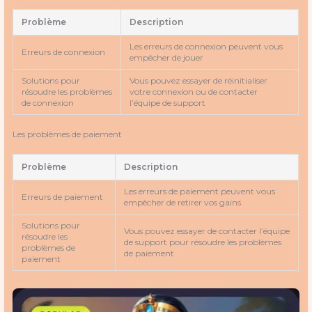
Problème
Description
Les erreurs de connexion peuvent vous
Erreurs de connexion
empêcher de jouer
Solutions pour
Vous pouvez essayer de réinitialiser
résoudre les problèmes
votre connexion ou de contacter
de connexion
l’équipe de support
Les problèmes de paiement
Problème
Description
Les erreurs de paiement peuvent vous
Erreurs de paiement
empêcher de retirer vos gains
Solutions pour
Vous pouvez essayer de contacter l’équipe
résoudre les
de support pour résoudre les problèmes
problèmes de
de paiement
paiement