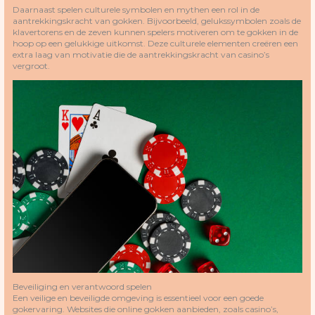
Daarnaast spelen culturele symbolen en mythen een rol in de
aantrekkingskracht van gokken. Bijvoorbeeld, gelukssymbolen zoals de
klavertorens en de zeven kunnen spelers motiveren om te gokken in de
hoop op een gelukkige uitkomst. Deze culturele elementen creëren een
extra laag van motivatie die de aantrekkingskracht van casino’s
vergroot.
Beveiliging en verantwoord spelen
Een veilige en beveiligde omgeving is essentieel voor een goede
gokervaring. Websites die online gokken aanbieden, zoals casino’s,