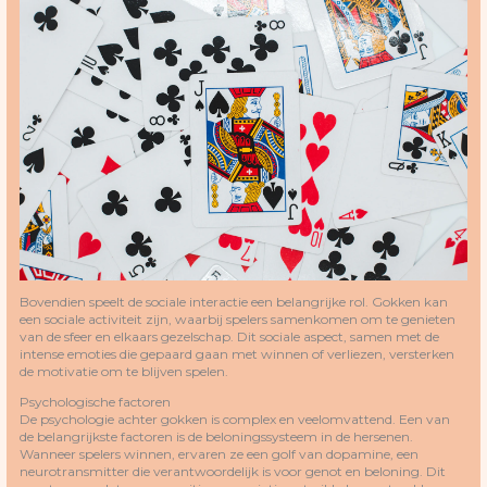
Bovendien speelt de sociale interactie een belangrijke rol. Gokken kan
een sociale activiteit zijn, waarbij spelers samenkomen om te genieten
van de sfeer en elkaars gezelschap. Dit sociale aspect, samen met de
intense emoties die gepaard gaan met winnen of verliezen, versterken
de motivatie om te blijven spelen.
Psychologische factoren
De psychologie achter gokken is complex en veelomvattend. Een van
de belangrijkste factoren is de beloningssysteem in de hersenen.
Wanneer spelers winnen, ervaren ze een golf van dopamine, een
neurotransmitter die verantwoordelijk is voor genot en beloning. Dit