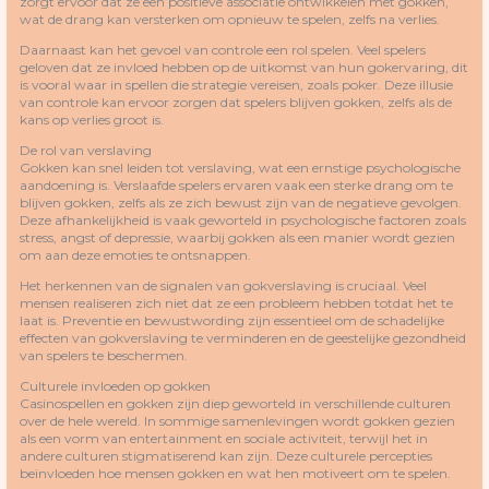
zorgt ervoor dat ze een positieve associatie ontwikkelen met gokken,
wat de drang kan versterken om opnieuw te spelen, zelfs na verlies.
Daarnaast kan het gevoel van controle een rol spelen. Veel spelers
geloven dat ze invloed hebben op de uitkomst van hun gokervaring, dit
is vooral waar in spellen die strategie vereisen, zoals poker. Deze illusie
van controle kan ervoor zorgen dat spelers blijven gokken, zelfs als de
kans op verlies groot is.
De rol van verslaving
Gokken kan snel leiden tot verslaving, wat een ernstige psychologische
aandoening is. Verslaafde spelers ervaren vaak een sterke drang om te
blijven gokken, zelfs als ze zich bewust zijn van de negatieve gevolgen.
Deze afhankelijkheid is vaak geworteld in psychologische factoren zoals
stress, angst of depressie, waarbij gokken als een manier wordt gezien
om aan deze emoties te ontsnappen.
Het herkennen van de signalen van gokverslaving is cruciaal. Veel
mensen realiseren zich niet dat ze een probleem hebben totdat het te
laat is. Preventie en bewustwording zijn essentieel om de schadelijke
effecten van gokverslaving te verminderen en de geestelijke gezondheid
van spelers te beschermen.
Culturele invloeden op gokken
Casinospellen en gokken zijn diep geworteld in verschillende culturen
over de hele wereld. In sommige samenlevingen wordt gokken gezien
als een vorm van entertainment en sociale activiteit, terwijl het in
andere culturen stigmatiserend kan zijn. Deze culturele percepties
beïnvloeden hoe mensen gokken en wat hen motiveert om te spelen.