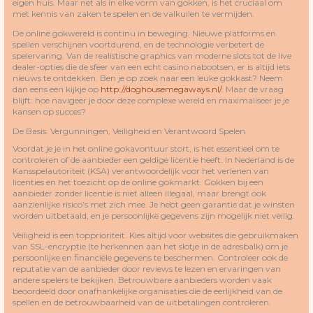
eigen huis. Maar net als in elke vorm van gokken, is het cruciaal om
met kennis van zaken te spelen en de valkuilen te vermijden.
De online gokwereld is continu in beweging. Nieuwe platforms en
spellen verschijnen voortdurend, en de technologie verbetert de
spelervaring. Van de realistische graphics van moderne slots tot de live
dealer-opties die de sfeer van een echt casino nabootsen, er is altijd iets
nieuws te ontdekken. Ben je op zoek naar een leuke gokkast? Neem
dan eens een kijkje op
http://doghousemegaways.nl/
. Maar de vraag
blijft: hoe navigeer je door deze complexe wereld en maximaliseer je je
kansen op succes?
De Basis: Vergunningen, Veiligheid en Verantwoord Spelen
Voordat je je in het online gokavontuur stort, is het essentieel om te
controleren of de aanbieder een geldige licentie heeft. In Nederland is de
Kansspelautoriteit (KSA) verantwoordelijk voor het verlenen van
licenties en het toezicht op de online gokmarkt. Gokken bij een
aanbieder zonder licentie is niet alleen illegaal, maar brengt ook
aanzienlijke risico’s met zich mee. Je hebt geen garantie dat je winsten
worden uitbetaald, en je persoonlijke gegevens zijn mogelijk niet veilig.
Veiligheid is een topprioriteit. Kies altijd voor websites die gebruikmaken
van SSL-encryptie (te herkennen aan het slotje in de adresbalk) om je
persoonlijke en financiële gegevens te beschermen. Controleer ook de
reputatie van de aanbieder door reviews te lezen en ervaringen van
andere spelers te bekijken. Betrouwbare aanbieders worden vaak
beoordeeld door onafhankelijke organisaties die de eerlijkheid van de
spellen en de betrouwbaarheid van de uitbetalingen controleren.