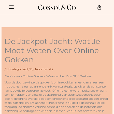
Skip
to
Cart
content
De Jackpot Jacht: Wat Je
Moet Weten Over Online
Gokken
/
Uncategorized
/ By
Nouman Ali
De Kick van Online Gokken: Waarom Het Ons Blijft Trekken
Voor de doorgewinterde gokker is online gokken meer dan alleen een
hobby; het is een spannende mix van strategie, geluk en de constante
jacht op die felbegeerde jackpot. Of je nu een ervaren pokerspeler bent,
een liefhebber van slots of de spanning van sportweddenschappen
zoekt, de online wereld biedt een ongeëvenaarde toegang tot een breed
scala aan spellen. De aantrekkingskracht is duidelijk: de gemakkelijke
toegang, de enorme verscheidenheid aan spellen en de potentie om
aanzienlijke bedragen te winnen, allemaal vanuit het comfort van je