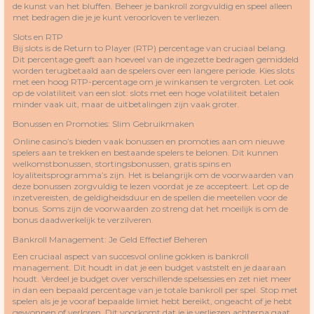
de kunst van het bluffen. Beheer je bankroll zorgvuldig en speel alleen
met bedragen die je je kunt veroorloven te verliezen.
Slots en RTP
Bij slots is de Return to Player (RTP) percentage van cruciaal belang.
Dit percentage geeft aan hoeveel van de ingezette bedragen gemiddeld
worden terugbetaald aan de spelers over een langere periode. Kies slots
met een hoog RTP-percentage om je winkansen te vergroten. Let ook
op de volatiliteit van een slot: slots met een hoge volatiliteit betalen
minder vaak uit, maar de uitbetalingen zijn vaak groter.
Bonussen en Promoties: Slim Gebruikmaken
Online casino’s bieden vaak bonussen en promoties aan om nieuwe
spelers aan te trekken en bestaande spelers te belonen. Dit kunnen
welkomstbonussen, stortingsbonussen, gratis spins en
loyaliteitsprogramma’s zijn. Het is belangrijk om de voorwaarden van
deze bonussen zorgvuldig te lezen voordat je ze accepteert. Let op de
inzetvereisten, de geldigheidsduur en de spellen die meetellen voor de
bonus. Soms zijn de voorwaarden zo streng dat het moeilijk is om de
bonus daadwerkelijk te verzilveren.
Bankroll Management: Je Geld Effectief Beheren
Een cruciaal aspect van succesvol online gokken is bankroll
management. Dit houdt in dat je een budget vaststelt en je daaraan
houdt. Verdeel je budget over verschillende spelsessies en zet niet meer
in dan een bepaald percentage van je totale bankroll per spel. Stop met
spelen als je je vooraf bepaalde limiet hebt bereikt, ongeacht of je hebt
gewonnen of verloren. Dit voorkomt dat je je verliezen achterna gaat