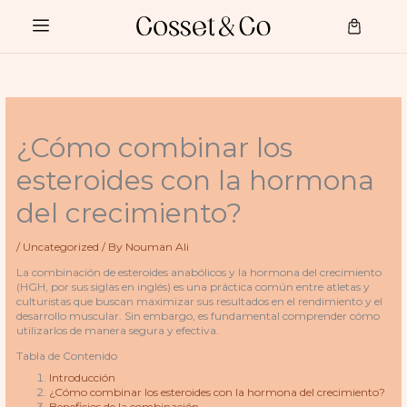
Skip
to
Cart
content
¿Cómo combinar los
esteroides con la hormona
del crecimiento?
/
Uncategorized
/ By
Nouman Ali
La combinación de esteroides anabólicos y la hormona del crecimiento
(HGH, por sus siglas en inglés) es una práctica común entre atletas y
culturistas que buscan maximizar sus resultados en el rendimiento y el
desarrollo muscular. Sin embargo, es fundamental comprender cómo
utilizarlos de manera segura y efectiva.
Tabla de Contenido
Introducción
¿Cómo combinar los esteroides con la hormona del crecimiento?
Beneficios de la combinación