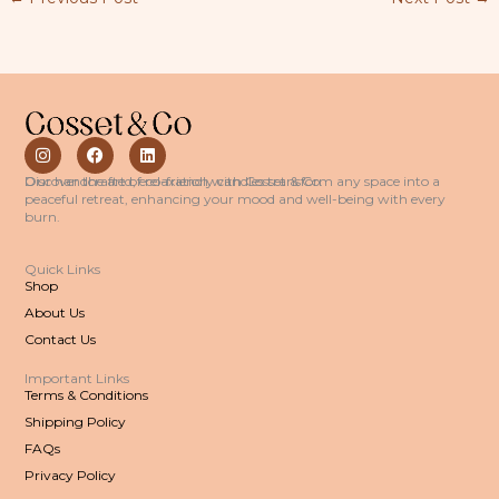
I
F
L
n
a
i
s
c
n
Discover the art of relaxation with Cosset & Co.
Our handcrafted, eco-friendly candles transform any space into a
t
e
k
peaceful retreat, enhancing your mood and well-being with every
a
b
e
burn.
g
o
d
r
o
i
a
k
n
Quick Links
m
Shop
About Us
Contact Us
Important Links
Terms & Conditions
Shipping Policy
FAQs
Privacy Policy