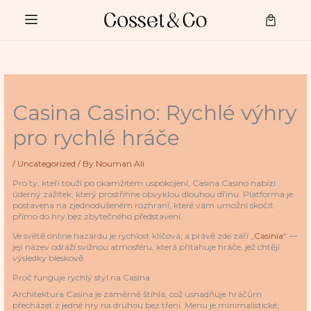
Skip
to
Cart
content
Casina Casino: Rychlé výhry
pro rychlé hráče
/
Uncategorized
/ By
Nouman Ali
Pro ty, kteří touží po okamžitém uspokojení, Casina Casino nabízí
úderný zážitek, který prostřihne obvyklou dlouhou dřinu. Platforma je
postavena na zjednodušeném rozhraní, které vám umožní skočit
přímo do hry bez zbytečného představení.
Ve světě online hazardu je rychlost klíčová, a právě zde září „
Casinia
“ —
její název odráží svižnou atmosféru, která přitahuje hráče, jež chtějí
výsledky bleskově.
Proč funguje rychlý styl na Casina
Architektura Casina je záměrně štíhlá, což usnadňuje hráčům
přecházet z jedné hry na druhou bez tření. Menu je minimalistické;