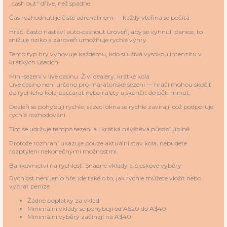
„cash out“ dříve, než spadne.
Čas rozhodnutí je čisté adrenalinem — každý vteřina se počítá.
Hráči často nastaví auto‑cashout úroveň, aby se vyhnuli panice; to
snižuje riziko a zároveň umožňuje rychlé výhry.
Tento typ hry vyhovuje každému, kdo si užívá vysokou intenzitu v
krátkých úsecích.
Mini‑sezení v live casinu: Živí dealery, krátké kola
Live casino není určeno pro maratonské sezení — hráči mohou skočit
do rychlého kola baccarat nebo rulety a skončit do pěti minut.
Dealeři se pohybují rychle; sázecí okna se rychle zavírají, což podporuje
rychlé rozhodování.
Tím se udržuje tempo sezení a i krátká návštěva působí úplně.
Protože rozhraní ukazuje pouze aktuální stav kola, nebudete
rozptýleni nekonečnými možnostmi.
Bankovnictví na rychlost: Snadné vklady a bleskové výběry
Rychlost není jen o hře; jde také o to, jak rychle můžete vložit nebo
vybrat peníze.
Žádné poplatky za vklad
Minimální vklady se pohybují od A$20 do A$40
Minimální výběry začínají na A$40