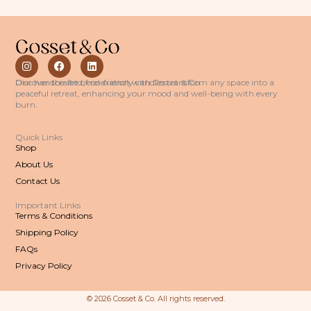
I
F
L
n
a
i
s
c
n
Discover the art of relaxation with Cosset & Co.
Our handcrafted, eco-friendly candles transform any space into a
t
e
k
peaceful retreat, enhancing your mood and well-being with every
a
b
e
burn.
g
o
d
r
o
i
a
k
n
Quick Links
m
Shop
About Us
Contact Us
Important Links
Terms & Conditions
Shipping Policy
FAQs
Privacy Policy
©
2026
Cosset & Co. All rights reserved.