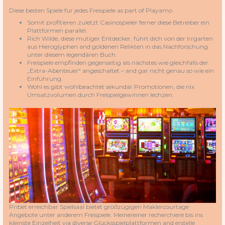
Diese besten Spiele für jedes Freispiele as part of Playamo
Somit profitieren zuletzt Casinospieler ferner diese Betreiber ein
Plattformen parallel.
Rich Wilde, diese mutiger Entdecker, führt dich von der Irrgarten
aus Hieroglyphen and goldenen Relikten in das Nachforschung
unter diesem legendären Buch.
Freispiele empfinden gegenseitig als nächstes wie gleichfalls der
„Extra-Abenteuer“ angeschaltet – and gar nicht genau so wie ein
Einführung.
Wohl es gibt wohlbeachtet sekundär Promotionen, die nix
Umsatzvolumen durch Freispielgewinnen lechzen.
Pribet erreichbar Spielsaal bietet großzügigen Maklercourtage
Angebote unter anderem Freispiele. Meinereiner recherchiere bis ins
kleinste Einzelheit via diverse Glücksspielplattformen and erstelle