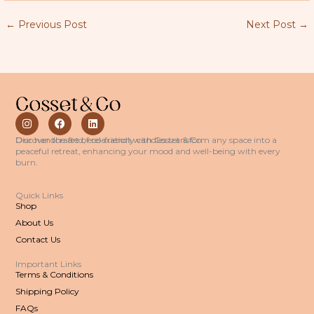
←
Previous Post
Next Post
→
I
F
L
n
a
i
s
c
n
Discover the art of relaxation with Cosset & Co.
Our handcrafted, eco-friendly candles transform any space into a
t
e
k
peaceful retreat, enhancing your mood and well-being with every
a
b
e
burn.
g
o
d
r
o
i
a
k
n
Quick Links
m
Shop
About Us
Contact Us
Important Links
Terms & Conditions
Shipping Policy
FAQs