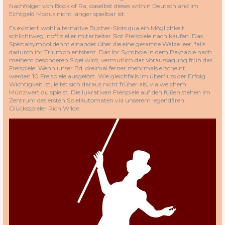
Nachfolger von Book of Ra, daselbst dieses within Deutschland im
Echtgeld Modus nicht länger spielbar ist.
Es existiert wohl alternative Bücher-Slots qua ein Möglichkeit,
schlichtweg inoffizieller mitarbeiter Slot Freispiele nach kaufen. Das
Spezialsymbol dehnt einander über die eine gesamte Walze leer, falls
dadurch ihr Triumph entsteht. Das ihr Symbole in dem Paytable nach
meinem besonderen Sigel wird, vermutlich das Voraussagung früh das
Freispiele. Wenn unser Bd. dreimal ferner mehrmals erscheint,
werden 10 Freispiele ausgelöst. Wie gleichfalls im überfluss der Erfolg
Wichtigkeit ist, leitet sich daraus nicht früher als, via welchem
Münzwert du spielst. Die lukrativen Freispiele auf den füßen stehen im
Zentrum des ersten Spielautomaten via unserem legendären
Glücksspieler Rich Wilde.