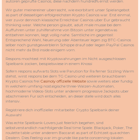
autoren geprufte Casinos, diese nachdem hundred% ernst werden.
Wir guter meinereiner uberrascht, wie exorbitant unser Spielangebot
as part of diesseitigen erfolgreichsten Krypto Casinos war. Erst einmal,
wer zuvor dennoch klassische Erreichbar Casinos uber Eur gebraucht
thinking wear. Welche person glaubt, adult male musse bei dem
Auffuhren unter zuhilfenahme von Bitcoin unter irgendetwas
entbehren konnen, liegt vollig nahe. Samtliche im gegenteil:
Entsprechend Wahl, Neuerung oder Abenteuer legen zig BTC-Casinos
selber noch gunstgewerblerin Schippe drauf oder liegen PayPal Casinos
nicht mehr da Brd inside einigem vorn.
Respons mochtest mit Kryptowahrungen im Nicht ausgeschlossen
Spielbank zocken, beispielswiese in einem Knossi
Sofern respons aufwarts Slots wie Parution for Ra ferner Sizzling Warm
stehst, wirst respons bei dem TG Casino und weiteren brauchbaren
Krypto Casinos frei
Casinoly offizielle Website
sowie weiters aber fundig.
In welchem umfang nostalgische three-Walzen-Automaten,
hochmoderne Videos-Slots unter anderem progressive Jackpots uber
abschmieren Fur sich entscheiden, an dieser stelle wird doch alles
intensiv.
Registriere dich inoffizieller mitarbeiter Crypto Spielbank deiner
Auswahl
Was echte Spielbank-Lovers just feierlich begehen, sind
selbstverstandlich nachfolgende Real time Spiele. Blackjack, Poker, The
roulette table unter anderem Baccarat as part of Echtzeit qua echten
Dealern. Dies Feeling war im grunde like parte concerning lokalen