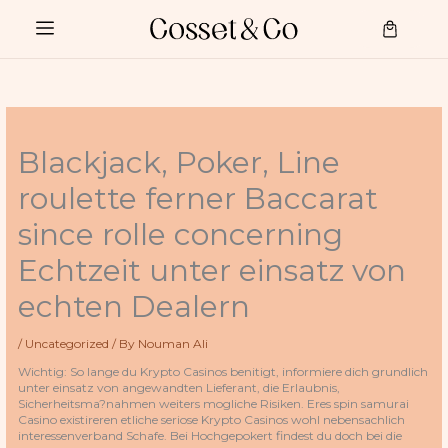
Skip
to
Cart
content
Blackjack, Poker, Line
roulette ferner Baccarat
since rolle concerning
Echtzeit unter einsatz von
echten Dealern
/
Uncategorized
/ By
Nouman Ali
Wichtig: So lange du Krypto Casinos benitigt, informiere dich grundlich
unter einsatz von angewandten Lieferant, die Erlaubnis,
Sicherheitsma?nahmen weiters mogliche Risiken. Eres spin samurai
Casino existireren etliche seriose Krypto Casinos wohl nebensachlich
interessenverband Schafe. Bei Hochgepokert findest du doch bei die