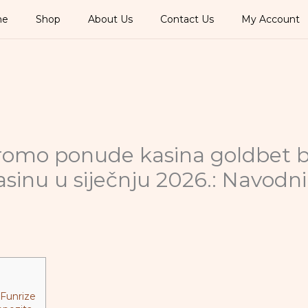
me
Shop
About Us
Contact Us
My Account
Promo ponude kasina goldbet b
asinu u siječnju 2026.: Navodn
Funrize