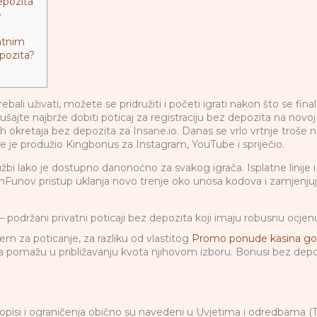
depozita
e
latnim
pozita?
ebali uživati, možete se pridružiti i početi igrati nakon što se fi
jte najbrže dobiti poticaj za registraciju bez depozita na novoj i
h okretaja bez depozita za Insane.io. Danas se vrlo vrtnje troše
je je produžio Kingbonus za Instagram, YouTube i spriječio.
žbi lako je dostupno danonoćno za svakog igrača. Isplatne linije i
AcornFunov pristup uklanja novo trenje oko unosa kodova i zamjenj
podržani privatni poticaji bez depozita koji imaju robusnu ocjen
em za poticanje, za razliku od vlastitog
Promo ponude kasina go
 pomažu u približavanju kvota njihovom izboru. Bonusi bez depo
ropisi i ograničenja obično su navedeni u Uvjetima i odredbama (