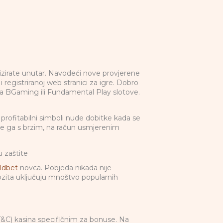
nalizirate unutar. Navodeći nove provjerene
 registriranoj web stranici za igre. Dobro
 na BGaming ili Fundamental Play slotove.
 profitabilni simboli nude dobitke kada se
uje ga s brzim, na račun usmjerenim
u zaštite
ldbet
novca. Pobjeda nikada nije
zita uključuju mnoštvo popularnih
T&C) kasina specifičnim za bonuse. Na