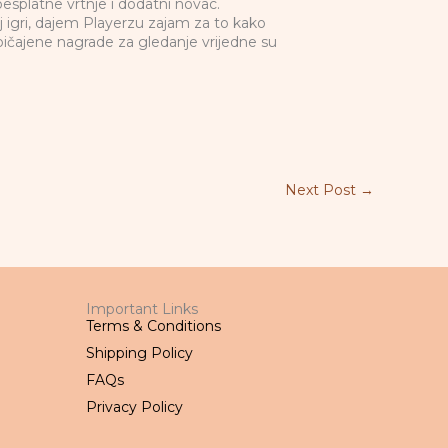
besplatne vrtnje i dodatni novac.
oj igri, dajem Playerzu zajam za to kako
bičajene nagrade za gledanje vrijedne su
Next Post
→
Important Links
Terms & Conditions
Shipping Policy
FAQs
Privacy Policy