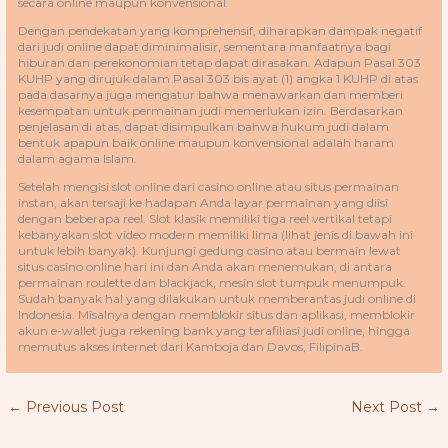
secara online maupun konvensional.
Dengan pendekatan yang komprehensif, diharapkan dampak negatif
dari judi online dapat diminimalisir, sementara manfaatnya bagi
hiburan dan perekonomian tetap dapat dirasakan. Adapun Pasal 303
KUHP yang dirujuk dalam Pasal 303 bis ayat (1) angka 1 KUHP di atas
pada dasarnya juga mengatur bahwa menawarkan dan memberi
kesempatan untuk permainan judi memerlukan izin. Berdasarkan
penjelasan di atas, dapat disimpulkan bahwa hukum judi dalam
bentuk apapun baik online maupun konvensional adalah haram
dalam agama Islam.
Setelah mengisi slot online dari casino online atau situs permainan
instan, akan tersaji ke hadapan Anda layar permainan yang diisi
dengan beberapa reel. Slot klasik memiliki tiga reel vertikal tetapi
kebanyakan slot video modern memiliki lima (lihat jenis di bawah ini
untuk lebih banyak). Kunjungi gedung casino atau bermain lewat
situs casino online hari ini dan Anda akan menemukan, di antara
permainan roulette dan blackjack, mesin slot tumpuk menumpuk.
Sudah banyak hal yang dilakukan untuk memberantas judi online di
Indonesia. Misalnya dengan memblokir situs dan aplikasi, memblokir
akun e-wallet juga rekening bank yang terafiliasi judi online, hingga
memutus akses internet dari Kamboja dan Davos, FilipinaB.
←
Previous Post
Next Post
→