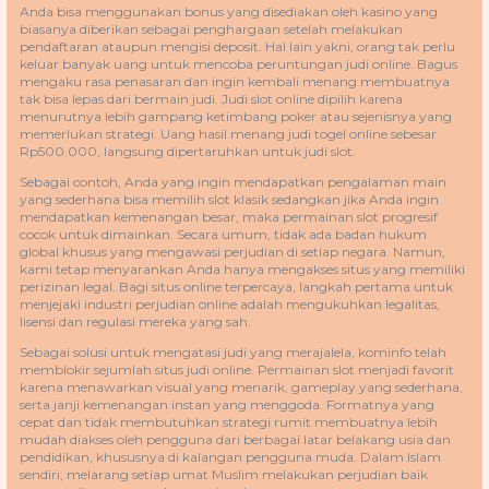
Anda bisa menggunakan bonus yang disediakan oleh kasino yang
biasanya diberikan sebagai penghargaan setelah melakukan
pendaftaran ataupun mengisi deposit. Hal lain yakni, orang tak perlu
keluar banyak uang untuk mencoba peruntungan judi online. Bagus
mengaku rasa penasaran dan ingin kembali menang membuatnya
tak bisa lepas dari bermain judi. Judi slot online dipilih karena
menurutnya lebih gampang ketimbang poker atau sejenisnya yang
memerlukan strategi. Uang hasil menang judi togel online sebesar
Rp500.000, langsung dipertaruhkan untuk judi slot.
Sebagai contoh, Anda yang ingin mendapatkan pengalaman main
yang sederhana bisa memilih slot klasik sedangkan jika Anda ingin
mendapatkan kemenangan besar, maka permainan slot progresif
cocok untuk dimainkan. Secara umum, tidak ada badan hukum
global khusus yang mengawasi perjudian di setiap negara. Namun,
kami tetap menyarankan Anda hanya mengakses situs yang memiliki
perizinan legal. Bagi situs online terpercaya, langkah pertama untuk
menjejaki industri perjudian online adalah mengukuhkan legalitas,
lisensi dan regulasi mereka yang sah.
Sebagai solusi untuk mengatasi judi yang merajalela, kominfo telah
memblokir sejumlah situs judi online. Permainan slot menjadi favorit
karena menawarkan visual yang menarik, gameplay yang sederhana,
serta janji kemenangan instan yang menggoda. Formatnya yang
cepat dan tidak membutuhkan strategi rumit membuatnya lebih
mudah diakses oleh pengguna dari berbagai latar belakang usia dan
pendidikan, khususnya di kalangan pengguna muda. Dalam Islam
sendiri, melarang setiap umat Muslim melakukan perjudian baik