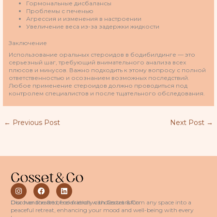
Гормональные дисбалансы
Проблемы с печенью
Агрессия и изменения в настроении
Увеличение веса из-за задержки жидкости
Заключение
Использование оральных стероидов в бодибилдинге — это
серьезный шаг, требующий внимательного анализа всех
плюсов и минусов. Важно подходить к этому вопросу с полной
ответственностью и осознанием возможных последствий.
Любое применение стероидов должно проводиться под
контролем специалистов и после тщательного обследования.
←
Previous Post
Next Post
→
I
F
L
n
a
i
s
c
n
Discover the art of relaxation with Cosset & Co.
Our handcrafted, eco-friendly candles transform any space into a
t
e
k
peaceful retreat, enhancing your mood and well-being with every
a
b
e