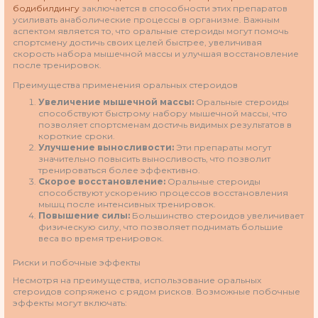
бодибилдингу
заключается в способности этих препаратов
усиливать анаболические процессы в организме. Важным
аспектом является то, что оральные стероиды могут помочь
спортсмену достичь своих целей быстрее, увеличивая
скорость набора мышечной массы и улучшая восстановление
после тренировок.
Преимущества применения оральных стероидов
Увеличение мышечной массы:
Оральные стероиды
способствуют быстрому набору мышечной массы, что
позволяет спортсменам достичь видимых результатов в
короткие сроки.
Улучшение выносливости:
Эти препараты могут
значительно повысить выносливость, что позволит
тренироваться более эффективно.
Скорое восстановление:
Оральные стероиды
способствуют ускорению процессов восстановления
мышц после интенсивных тренировок.
Повышение силы:
Большинство стероидов увеличивает
физическую силу, что позволяет поднимать большие
веса во время тренировок.
Риски и побочные эффекты
Несмотря на преимущества, использование оральных
стероидов сопряжено с рядом рисков. Возможные побочные
эффекты могут включать: