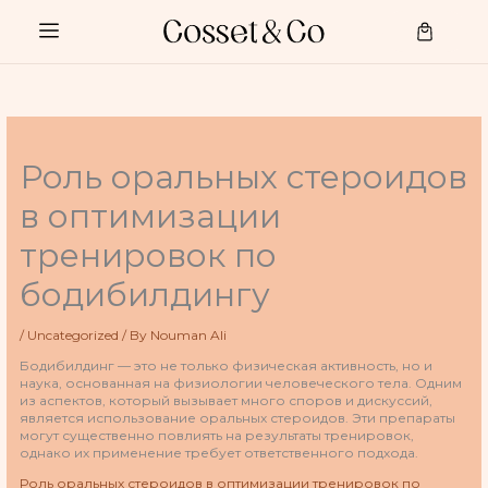
Skip
to
Cart
content
Роль оральных стероидов
в оптимизации
тренировок по
бодибилдингу
/
Uncategorized
/ By
Nouman Ali
Бодибилдинг — это не только физическая активность, но и
наука, основанная на физиологии человеческого тела. Одним
из аспектов, который вызывает много споров и дискуссий,
является использование оральных стероидов. Эти препараты
могут существенно повлиять на результаты тренировок,
однако их применение требует ответственного подхода.
Роль оральных стероидов в оптимизации тренировок по