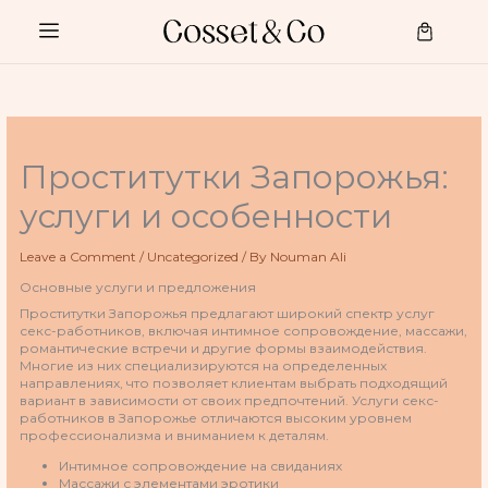
Skip
to
Cart
content
Проститутки Запорожья:
услуги и особенности
Leave a Comment
/
Uncategorized
/ By
Nouman Ali
Основные услуги и предложения
Проститутки Запорожья предлагают широкий спектр услуг
секс-работников, включая интимное сопровождение, массажи,
романтические встречи и другие формы взаимодействия.
Многие из них специализируются на определенных
направлениях, что позволяет клиентам выбрать подходящий
вариант в зависимости от своих предпочтений. Услуги секс-
работников в Запорожье отличаются высоким уровнем
профессионализма и вниманием к деталям.
Интимное сопровождение на свиданиях
Массажи с элементами эротики