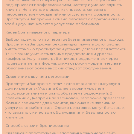
подчеркивают профессионализм, чистоту и умение слушать
клиента. Негативные отзывы, как правило, связаны с
несоответствием ожиданий или отсутствием прозрачности.
Проститутки Запорожья активно работают с обратной связью,
чтобы улучшать качество услуг секс-работников.
Как выбрать надежного партнера
Выбор надежного партнера требует внимательного подхода.
Проститутки Запорожья рекомендуют изучать фотографии,
читать отзывы о проститутках и уточнять детали перед встречей.
Также важно учитывать личные предпочтения и уровень
комфорта. Услуги секс-работников, предложенные через
проверенные платформы, снижают риски мошенничества и
обеспечивают более высокий стандарт обслуживания.
Сравнение с другими регионами
Проститутки Запорожья отличаются от аналогичных услуг в
других регионах Украины более высоким уровнем
профессионализма и разнообразием предложений. В
сравнении с Днепром или Харьковом, Запорожье предлагает
больше вариантов для клиентов, включая эксклюзивные
услуги секс-работников. Однако цены здесь могут быть выше,
что связано с качеством обслуживания и безопасностью
клиентов.
Способы связи и бронирования
Связаться с проститутками Запорожья можно через сайты