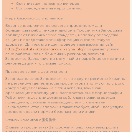
Организация приватных вечеров
Сопровождение на мероприятиях
Меры безопасности клиентов
Безопасность клиентов остается приоритетом для
большинства работников индустрии. Проститутки Запорожья
соблюдают гигиенические стандарты, используют средства
защиты и предоставляют информацию о своем статусе
здоровья. Для тех, кто ищет проверенные варианты, сайт
https://prostitutki-konstantinovki.kalyna.info/
предлагает услуги
секс-работников из ближайших регионов, включая
Запорожье. Здесь клиенты могут найти подробные описания и
рекомендации, что снижает риски.
Правовые аспекты деятельности
Законодательство Запорожья, как и в других регионах Украины,
не регулирует деятельность проституток напрямую, но строго
контролирует связанные с этим аспекты, такие как
организация проституции и распространение порнографии.
Работники индустрии должны соблюдать правила аренды
помещений, рекламы и взаимодействия с клиентами.
Законодательство Запорожья также требует, чтобы все услуги
соответствовали нормам безопасности и этики.
Отзывы клиентов о服务质量
Отзывы о проститутках Запорожья играют ключевую роль в
выборе надежного партнера. Положительные оценки часто