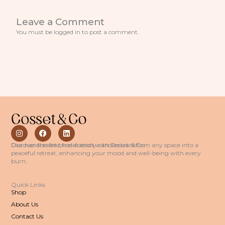
Leave a Comment
You must be logged in to post a comment.
I
F
L
n
a
i
s
c
n
Discover the art of relaxation with Cosset & Co.
Our handcrafted, eco-friendly candles transform any space into a
t
e
k
peaceful retreat, enhancing your mood and well-being with every
a
b
e
burn.
g
o
d
r
o
i
a
k
n
Quick Links
m
Shop
About Us
Contact Us